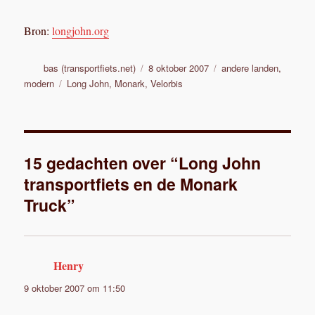
Bron:
longjohn.org
Auteur
Geplaatst
Categorieën
bas (transportfiets.net)
8 oktober 2007
andere landen
,
op
Tags
modern
Long John
,
Monark
,
Velorbis
15 gedachten over “Long John
transportfiets en de Monark
Truck”
Henry
schreef:
9 oktober 2007 om 11:50