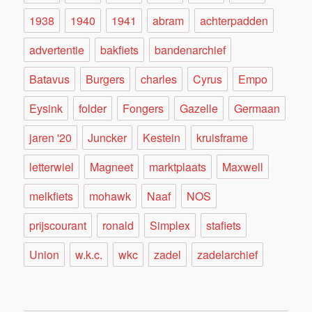
1938
1940
1941
abram
achterpadden
advertentie
bakfiets
bandenarchief
Batavus
Burgers
charles
Cyrus
Empo
Eysink
folder
Fongers
Gazelle
Germaan
jaren '20
Juncker
Kestein
kruisframe
letterwiel
Magneet
marktplaats
Maxwell
melkfiets
mohawk
Naaf
NOS
prijscourant
ronald
Simplex
stafiets
Union
w.k.c.
wkc
zadel
zadelarchief