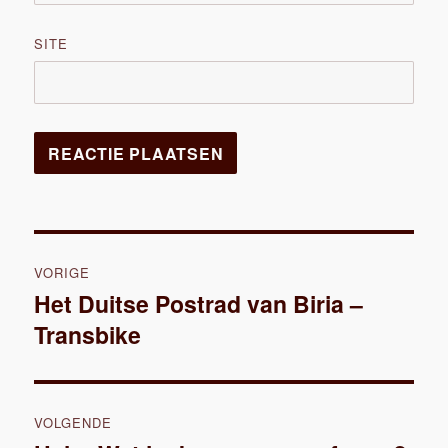
SITE
Bericht
VORIGE
navigatie
Het Duitse Postrad van Biria –
Vorig
Transbike
bericht:
VOLGENDE