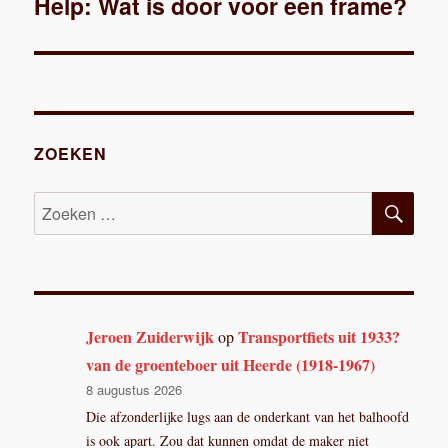
Help: Wat is door voor een frame?
Volgend
bericht:
ZOEKEN
ZOE
Zoeken
naar:
Jeroen Zuiderwijk
Transportfiets uit 1933?
op
van de groenteboer uit Heerde (1918-1967)
8 augustus 2026
Die afzonderlijke lugs aan de onderkant van het balhoofd
is ook apart. Zou dat kunnen omdat de maker niet