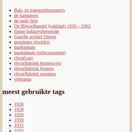
Bak- en transportbrommers
de kampioen
de oude fiets
De Rijwielhandel (vakblad) 1920 – 1962
franse bakkersfietsensite
Gazelle archief Dieren
groninger rijwielen
marktplaats
marktplaats (prijscouranten)
rijwiel.net
rijwielfabriek burgers-enr
rijwielfabriek fongers
rijwielfabriek mustang
velorama
meest gebruikte tags
1926
1928
1929
1930
1932
1935