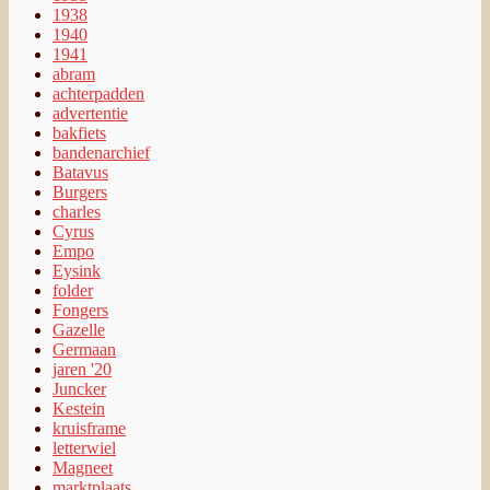
1938
1940
1941
abram
achterpadden
advertentie
bakfiets
bandenarchief
Batavus
Burgers
charles
Cyrus
Empo
Eysink
folder
Fongers
Gazelle
Germaan
jaren '20
Juncker
Kestein
kruisframe
letterwiel
Magneet
marktplaats