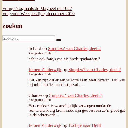
Bericht
Vorig
Vorige
Nogmaals de Magneet uit 1927
bericht:
Volgend
Volgende
Weesperzijde, december 2010
navigatie
bericht:
zoeken
Zoeken
Zoeken
naar:
richard
op
Simplex? van Charles, deel 2
4 augustus 2026
heb je ook foto,s van die brede spatborden ?
Jeroen Zuiderwijk
op
Simplex? van Charles, deel 2
4 augustus 2026
Het kan zijn dat er een te korte as in heeft gezeten. Dat was
bij mijn bakfiets ook het geval.…
Charles
op
Simplex? van Charles, deel 2
3 augustus 2026
Het crankstel is waarschijnlijk vervangen omdat de
rechtercrank erg krom moet zijn geweest om zo’n groot gat
in de achtervork…
Jeroen Zuiderwijk
op
Tochtje naar Delft