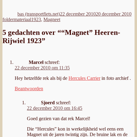
Auteur
Geplaatst
Ca
op
bas (transportfiets.net)
22 december 2010
20 december 2010
Tags
foldermateriaal
1923
,
Magneet
5 gedachten over ““Magnet” Heeren-
Rijwiel 1923”
Marcel
schreef:
22 december 2010 om 11:35
Hey hetzelfde rek als bij de
Hercules Carrier
in foto archief .
Beantwoorden
Sjoerd
schreef:
22 december 2010 om 16:45
Goed gezien van dat rek Marcel!
Die “Hercules” kon in werkelijkheid wel eens een
Magnet uit de jaren twintig zijn. De bruine lak en de