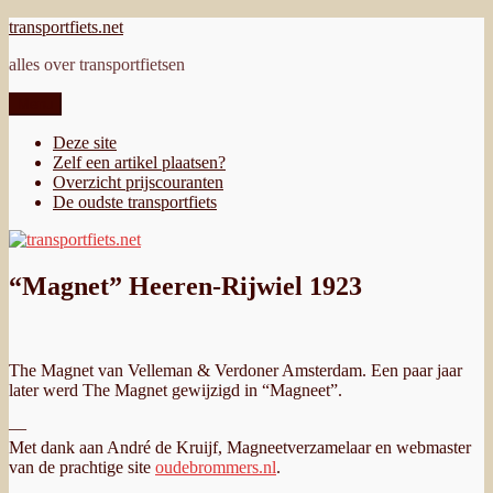
Ga
transportfiets.net
naar
alles over transportfietsen
de
inhoud
Menu
Deze site
Zelf een artikel plaatsen?
Overzicht prijscouranten
De oudste transportfiets
“Magnet” Heeren-Rijwiel 1923
The Magnet van Velleman & Verdoner Amsterdam. Een paar jaar
later werd The Magnet gewijzigd in “Magneet”.
—
Met dank aan André de Kruijf, Magneetverzamelaar en webmaster
van de prachtige site
oudebrommers.nl
.