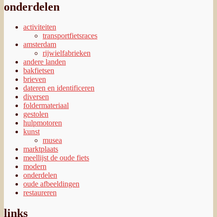
onderdelen
activiteiten
transportfietsraces
amsterdam
rijwielfabrieken
andere landen
bakfietsen
brieven
dateren en identificeren
diversen
foldermateriaal
gestolen
hulpmotoren
kunst
musea
marktplaats
meellijst de oude fiets
modern
onderdelen
oude afbeeldingen
restaureren
links