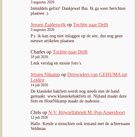
3 augustus 2026
Inmiddels gefixt! Dankjewel Bas. Ik ga weer berichten
plaatsen :)
Jeroen Zuiderwijk
op
Tochtje naar Delft
3 augustus 2026
P.s. ik kan nog niet inloggen op de site, dus nog geen
nieuwe artikelen plaatsen.
Charles
op
Tochtje naar Delft
18 juli 2026
Leuk verslag en mooie foto’s.
Jeroen Nikamp
op
Driewielers van GEHUMA uit
Leiden
14 juli 2026
De klassieke bakfiets wordt nog steeds met de hand
gemaakt. www.klassiekebakfiets.nl. Nijland maakt deze
fiets en HoutNikamp maakt de mahonie…
Chris
op
N.V. Rijwielfabriek M. Pon Amersfoort
12 juli 2026
Hallo. Kende u misschien ook iemand met de achternaam
Veldman.