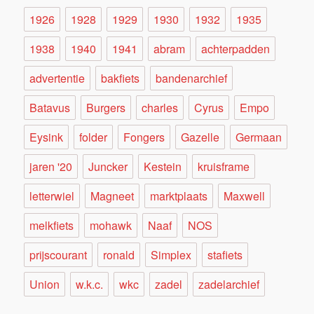
1926
1928
1929
1930
1932
1935
1938
1940
1941
abram
achterpadden
advertentie
bakfiets
bandenarchief
Batavus
Burgers
charles
Cyrus
Empo
Eysink
folder
Fongers
Gazelle
Germaan
jaren '20
Juncker
Kestein
kruisframe
letterwiel
Magneet
marktplaats
Maxwell
melkfiets
mohawk
Naaf
NOS
prijscourant
ronald
Simplex
stafiets
Union
w.k.c.
wkc
zadel
zadelarchief