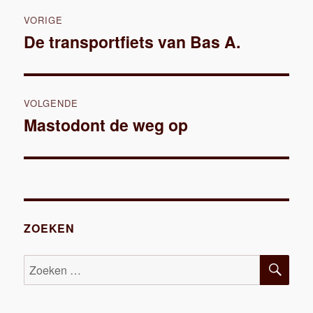
Bericht
VORIGE
navigatie
De transportfiets van Bas A.
Vorig
bericht:
VOLGENDE
Mastodont de weg op
Volgend
bericht:
ZOEKEN
ZOE
Zoeken
naar: