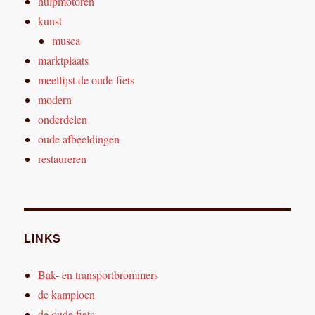
hulpmotoren
kunst
musea
marktplaats
meellijst de oude fiets
modern
onderdelen
oude afbeeldingen
restaureren
LINKS
Bak- en transportbrommers
de kampioen
de oude fiets