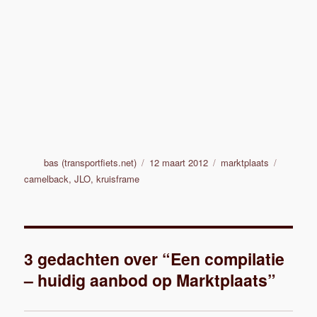
Auteur
Geplaatst
Categorieën
Tags
bas (transportfiets.net)
12 maart 2012
marktplaats
op
camelback
,
JLO
,
kruisframe
3 gedachten over “Een compilatie
– huidig aanbod op Marktplaats”