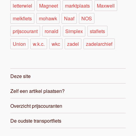
letterwiel
Magneet
marktplaats
Maxwell
melkfiets
mohawk
Naaf
NOS
prijscourant
ronald
Simplex
stafiets
Union
w.k.c.
wkc
zadel
zadelarchief
Deze site
Zelf een artikel plaatsen?
Overzicht prijscouranten
De oudste transportfiets