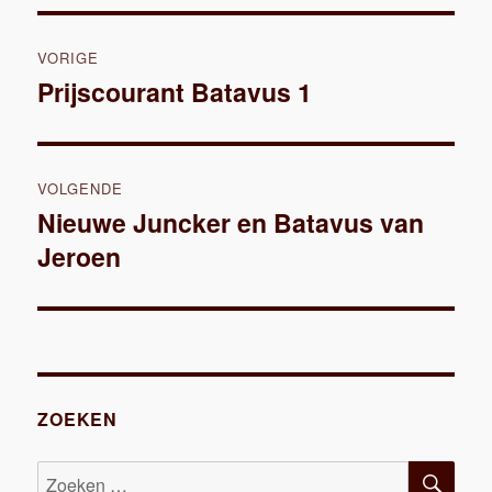
Bericht
VORIGE
navigatie
Prijscourant Batavus 1
Vorig
bericht:
VOLGENDE
Nieuwe Juncker en Batavus van
Volgend
Jeroen
bericht:
ZOEKEN
ZOE
Zoeken