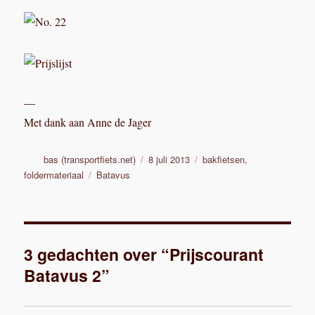
—
Met dank aan Anne de Jager
Auteur
Geplaatst
Categorieën
bas (transportfiets.net)
8 juli 2013
bakfietsen
,
op
Tags
foldermateriaal
Batavus
3 gedachten over “Prijscourant
Batavus 2”