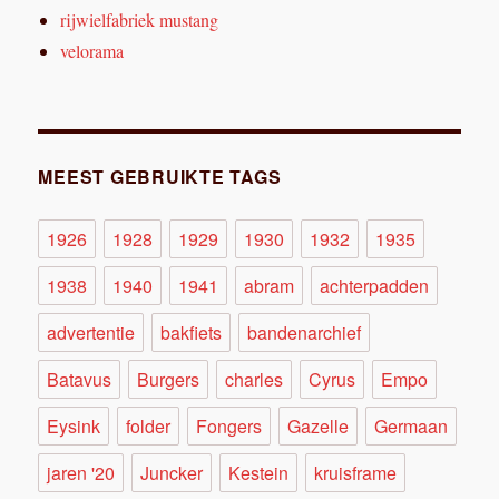
rijwielfabriek mustang
velorama
MEEST GEBRUIKTE TAGS
1926
1928
1929
1930
1932
1935
1938
1940
1941
abram
achterpadden
advertentie
bakfiets
bandenarchief
Batavus
Burgers
charles
Cyrus
Empo
Eysink
folder
Fongers
Gazelle
Germaan
jaren '20
Juncker
Kestein
kruisframe