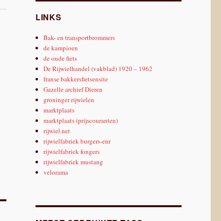
LINKS
Bak- en transportbrommers
de kampioen
de oude fiets
De Rijwielhandel (vakblad) 1920 – 1962
franse bakkersfietsensite
Gazelle archief Dieren
groninger rijwielen
marktplaats
marktplaats (prijscouranten)
rijwiel.net
rijwielfabriek burgers-enr
rijwielfabriek fongers
rijwielfabriek mustang
velorama