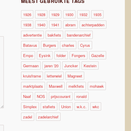
MEEST GEBRUIKTE TAGS
1926
1928
1929
1930
1932
1935
1938
1940
1941
abram
achterpadden
advertentie
bakfiets
bandenarchief
Batavus
Burgers
charles
Cyrus
Empo
Eysink
folder
Fongers
Gazelle
Germaan
jaren '20
Juncker
Kestein
kruisframe
letterwiel
Magneet
marktplaats
Maxwell
melkfiets
mohawk
Naaf
NOS
prijscourant
ronald
Simplex
stafiets
Union
w.k.c.
wkc
zadel
zadelarchief