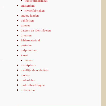
transportfietsraces
amsterdam
rijwielfabrieken
andere landen
bakfietsen
brieven
dateren en identificeren
diversen
foldermateriaal
gestolen
hulpmotoren
kunst
musea
marktplaats
meellijst de oude fiets
modern
onderdelen
oude afbeeldingen
restaureren