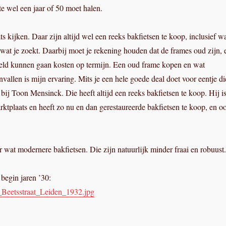
te wel een jaar of 50 moet halen.
ts kijken. Daar zijn altijd wel een reeks bakfietsen te koop, inclusief w
j wat je zoekt. Daarbij moet je rekening houden dat de frames oud zijn, 
geld kunnen gaan kosten op termijn. Een oud frame kopen en wat
vallen is mijn ervaring. Mits je een hele goede deal doet voor eentje di
ij Toon Mensinck. Die heeft altijd een reeks bakfietsen te koop. Hij i
rktplaats en heeft zo nu en dan gerestaureerde bakfietsen te koop, en o
r wat modernere bakfietsen. Die zijn natuurlijk minder fraai en robuust
 begin jaren ’30:
_Beetsstraat_Leiden_1932.jpg