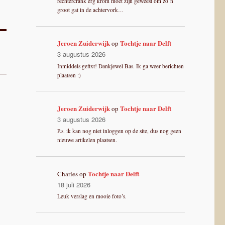
rechtercrank erg krom moet zijn geweest om zo’n
groot gat in de achtervork…
Jeroen Zuiderwijk
Tochtje naar Delft
op
3 augustus 2026
Inmiddels gefixt! Dankjewel Bas. Ik ga weer berichten
plaatsen :)
Jeroen Zuiderwijk
Tochtje naar Delft
op
3 augustus 2026
P.s. ik kan nog niet inloggen op de site, dus nog geen
nieuwe artikelen plaatsen.
Tochtje naar Delft
Charles
op
18 juli 2026
Leuk verslag en mooie foto’s.