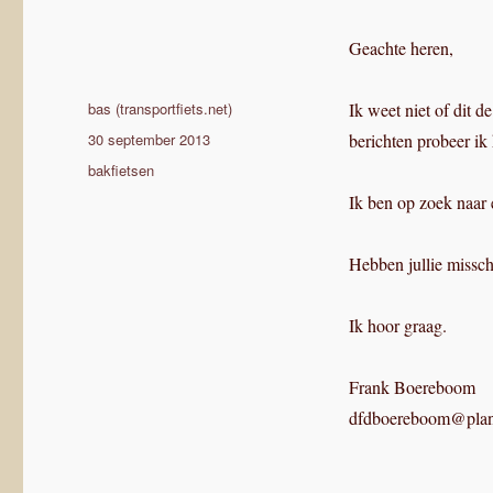
Geachte heren,
Auteur
bas (transportfiets.net)
Ik weet niet of dit d
Geplaatst
30 september 2013
berichten probeer ik 
op
Categorieën
bakfietsen
Ik ben op zoek naar 
Hebben jullie missch
Ik hoor graag.
Frank Boereboom
dfdboereboom@plan