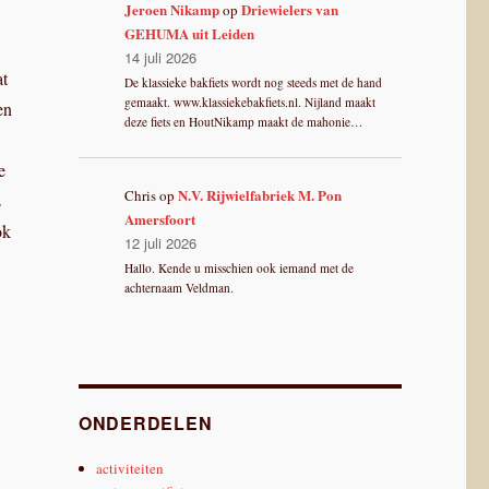
Jeroen Nikamp
Driewielers van
op
GEHUMA uit Leiden
14 juli 2026
at
De klassieke bakfiets wordt nog steeds met de hand
gemaakt. www.klassiekebakfiets.nl. Nijland maakt
en
deze fiets en HoutNikamp maakt de mahonie…
e
N.V. Rijwielfabriek M. Pon
Chris
op
s
Amersfoort
ok
12 juli 2026
Hallo. Kende u misschien ook iemand met de
achternaam Veldman.
.
ONDERDELEN
activiteiten