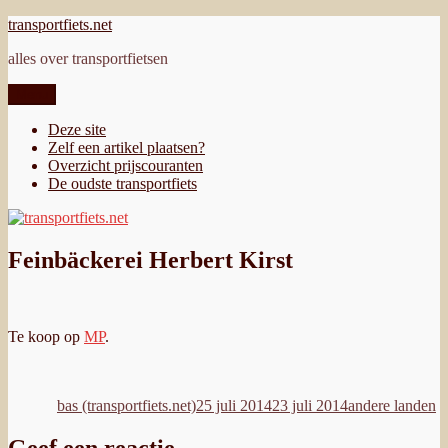
Ga
transportfiets.net
naar
alles over transportfietsen
de
inhoud
Menu
Deze site
Zelf een artikel plaatsen?
Overzicht prijscouranten
De oudste transportfiets
Feinbäckerei Herbert Kirst
Te koop op
MP
.
Auteur
Geplaatst
Categorieën
op
bas (transportfiets.net)
25 juli 2014
23 juli 2014
andere landen
Geef een reactie