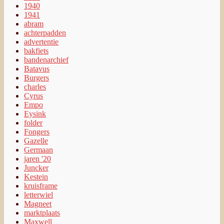
1940
1941
abram
achterpadden
advertentie
bakfiets
bandenarchief
Batavus
Burgers
charles
Cyrus
Empo
Eysink
folder
Fongers
Gazelle
Germaan
jaren '20
Juncker
Kestein
kruisframe
letterwiel
Magneet
marktplaats
Maxwell