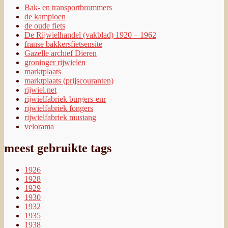
Bak- en transportbrommers
de kampioen
de oude fiets
De Rijwielhandel (vakblad) 1920 – 1962
franse bakkersfietsensite
Gazelle archief Dieren
groninger rijwielen
marktplaats
marktplaats (prijscouranten)
rijwiel.net
rijwielfabriek burgers-enr
rijwielfabriek fongers
rijwielfabriek mustang
velorama
meest gebruikte tags
1926
1928
1929
1930
1932
1935
1938