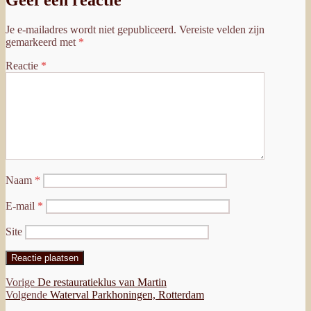
Je e-mailadres wordt niet gepubliceerd.
Vereiste velden zijn
gemarkeerd met
*
Reactie
*
Naam
*
E-mail
*
Site
Bericht
Vorig
Vorige
De restauratieklus van Martin
bericht:
Volgend
Volgende
Waterval Parkhoningen, Rotterdam
navigatie
bericht: