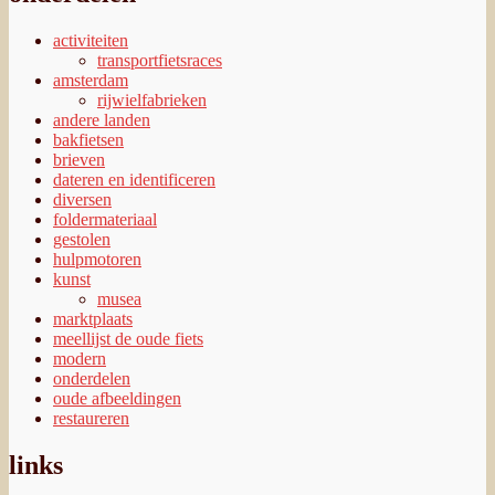
activiteiten
transportfietsraces
amsterdam
rijwielfabrieken
andere landen
bakfietsen
brieven
dateren en identificeren
diversen
foldermateriaal
gestolen
hulpmotoren
kunst
musea
marktplaats
meellijst de oude fiets
modern
onderdelen
oude afbeeldingen
restaureren
links