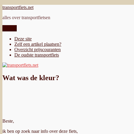
Ga
transportfiets.net
naar
alles over transportfietsen
de
inhoud
Menu
Deze site
Zelf een artikel plaatsen?
Overzicht prijscouranten
De oudste transportfiets
Wat was de kleur?
Beste,
ik ben op zoek naar info over deze fiets,