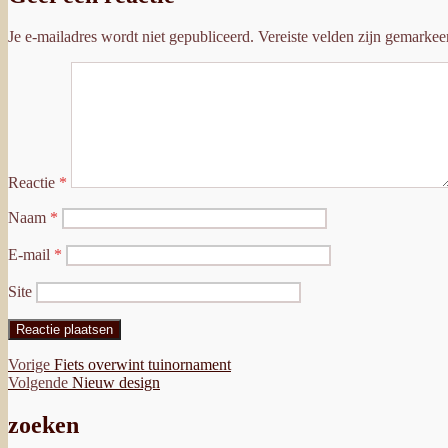
Je e-mailadres wordt niet gepubliceerd.
Vereiste velden zijn gemarke
Reactie
*
Naam
*
E-mail
*
Site
Bericht
Vorig
Vorige
Fiets overwint tuinornament
bericht:
Volgend
Volgende
Nieuw design
navigatie
bericht:
zoeken