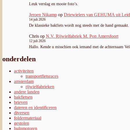
Leuk verslag en mooie foto’s.
Jeroen Nikamp
op
Driewielers van GEHUMA uit Lei
14 juli 2026
De klassieke bakfiets wordt nog steeds met de hand gemaakt
Chris
op
N.V. Rijwielfabriek M. Pon Amersfoort
12 juli 2026
Hallo. Kende u misschien ook iemand met de achternaam Ve
onderdelen
activiteiten
transportfietsraces
amsterdam
rijwielfabrieken
andere landen
bakfietsen
brieven
dateren en identificeren
diversen
foldermateriaal
gestolen
hulpmotoren