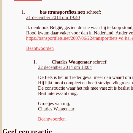
bas (transportfiets.net)
schreef:
21 december 2014 om 19:40
Ik denk ook België, gezien de site waar hij te koop ston
Rood kwam daar vaker voor dan in Nederland. Ander vo
https://transportfiets.net/2007/06/22/transportfiets-vd-hal-
Beantwoorden
Charles Waagenaar
schreef:
22 december 2014 om 18:04
De fiets is het in’t ieder geval meer dan waard om in
Hij lijkt mooi compleet en heeft stevige vliegroest
De constructie waar het rek mee vast zit is beslist l
Best interessant ding.
Groetjes van mij,
Charles Waagenaar
Beantwoorden
Geef een reactie