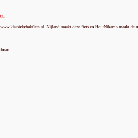
den
. www.klassiekebakfiets.nl. Nijland maakt deze fiets en HoutNikamp maakt d
ldman.