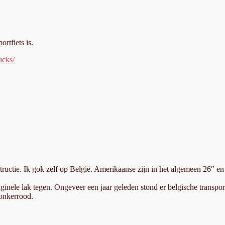
rtfiets is.
ucks/
tructie. Ik gok zelf op België. Amerikaanse zijn in het algemeen 26″ en 
riginele lak tegen. Ongeveer een jaar geleden stond er belgische transport
donkerrood.