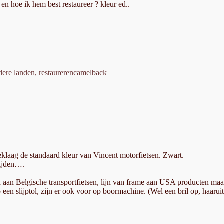
n hoe ik hem best restaureer ? kleur ed..
tegorieën
Tags
dere landen
,
restaureren
camelback
eklaag de standaard kleur van Vincent motorfietsen. Zwart.
rijden….
 aan Belgische transportfietsen, lijn van frame aan USA producten maar 
 een slijptol, zijn er ook voor op boormachine. (Wel een bril op, haaruit