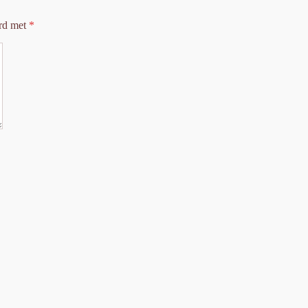
erd met
*