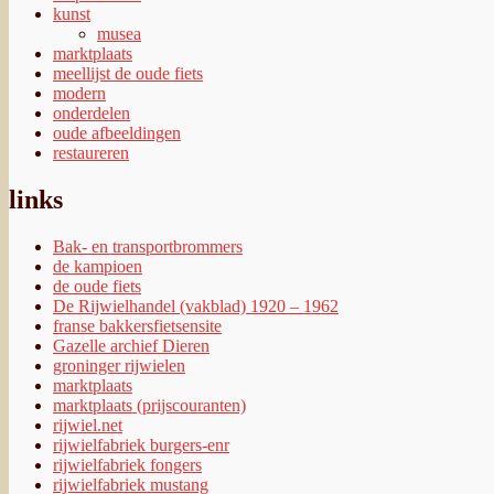
kunst
musea
marktplaats
meellijst de oude fiets
modern
onderdelen
oude afbeeldingen
restaureren
links
Bak- en transportbrommers
de kampioen
de oude fiets
De Rijwielhandel (vakblad) 1920 – 1962
franse bakkersfietsensite
Gazelle archief Dieren
groninger rijwielen
marktplaats
marktplaats (prijscouranten)
rijwiel.net
rijwielfabriek burgers-enr
rijwielfabriek fongers
rijwielfabriek mustang