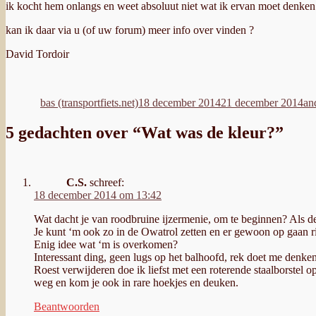
ik kocht hem onlangs en weet absoluut niet wat ik ervan moet denken e
kan ik daar via u (of uw forum) meer info over vinden ?
David Tordoir
Auteur
Geplaatst
Ca
op
bas (transportfiets.net)
18 december 2014
21 december 2014
an
5 gedachten over “Wat was de kleur?”
C.S.
schreef:
18 december 2014 om 13:42
Wat dacht je van roodbruine ijzermenie, om te beginnen? Als d
Je kunt ‘m ook zo in de Owatrol zetten en er gewoon op gaan 
Enig idee wat ‘m is overkomen?
Interessant ding, geen lugs op het balhoofd, rek doet me denken
Roest verwijderen doe ik liefst met een roterende staalborstel op
weg en kom je ook in rare hoekjes en deuken.
Beantwoorden