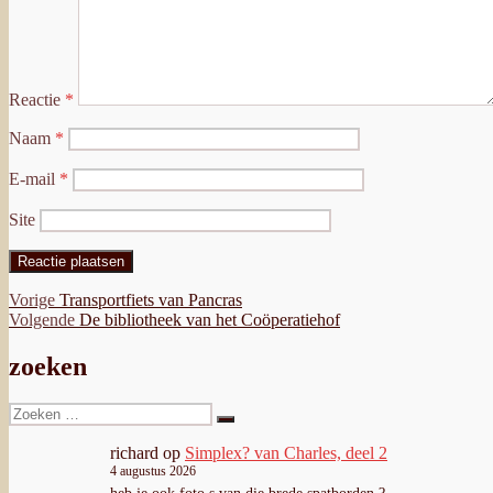
Reactie
*
Naam
*
E-mail
*
Site
Bericht
Vorig
Vorige
Transportfiets van Pancras
bericht:
Volgend
Volgende
De bibliotheek van het Coöperatiehof
navigatie
bericht:
zoeken
Zoeken
Zoeken
naar:
richard
op
Simplex? van Charles, deel 2
4 augustus 2026