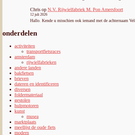
Chris
op
N.V. Rijwielfabriek M. Pon Amersfoort
12 juli 2026
Hallo. Kende u misschien ook iemand met de achternaam Ve
onderdelen
activiteiten
transportfietsraces
amsterdam
rijwielfabrieken
andere landen
bakfietsen
brieven
dateren en identificeren
diversen
foldermateriaal
gestolen
hulpmotoren
kunst
musea
marktplaats
meellijst de oude fiets
modern