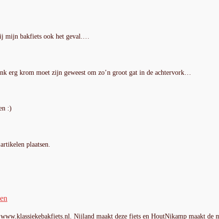
bij mijn bakfiets ook het geval.…
rank erg krom moet zijn geweest om zo’n groot gat in de achtervork…
en :)
artikelen plaatsen.
den
. www.klassiekebakfiets.nl. Nijland maakt deze fiets en HoutNikamp maakt d