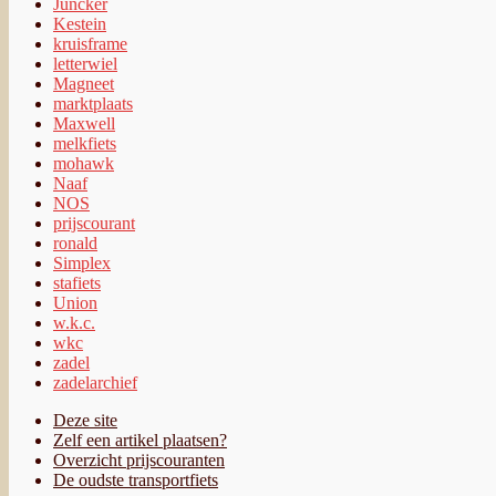
Juncker
Kestein
kruisframe
letterwiel
Magneet
marktplaats
Maxwell
melkfiets
mohawk
Naaf
NOS
prijscourant
ronald
Simplex
stafiets
Union
w.k.c.
wkc
zadel
zadelarchief
Deze site
Zelf een artikel plaatsen?
Overzicht prijscouranten
De oudste transportfiets