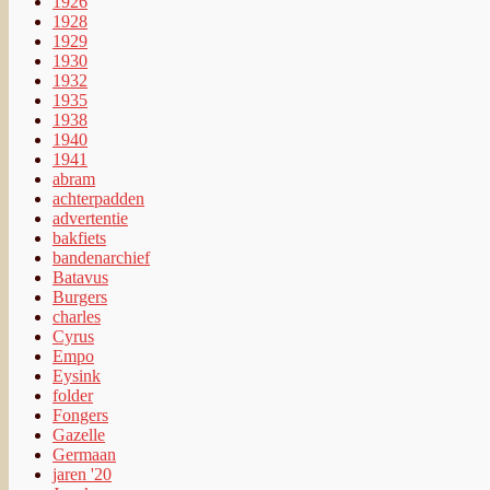
1926
1928
1929
1930
1932
1935
1938
1940
1941
abram
achterpadden
advertentie
bakfiets
bandenarchief
Batavus
Burgers
charles
Cyrus
Empo
Eysink
folder
Fongers
Gazelle
Germaan
jaren '20