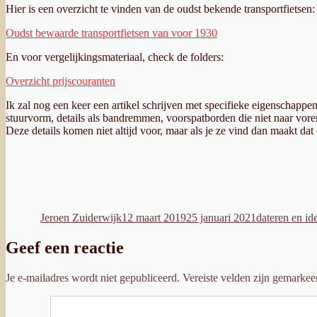
Hier is een overzicht te vinden van de oudst bekende transportfietsen
Oudst bewaarde transportfietsen van voor 1930
En voor vergelijkingsmateriaal, check de folders:
Overzicht prijscouranten
Ik zal nog een keer een artikel schrijven met specifieke eigenschappe
stuurvorm, details als bandremmen, voorspatborden die niet naar voren
Deze details komen niet altijd voor, maar als je ze vind dan maakt dat
Auteur
Geplaatst
Categorieën
op
Jeroen Zuiderwijk
12 maart 2019
25 januari 2021
dateren en ide
Geef een reactie
Je e-mailadres wordt niet gepubliceerd.
Vereiste velden zijn gemarke