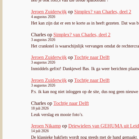
heb je ook foto,s van die brede spatborden ?
Jeroen Zuiderwijk
op
Simplex? van Charles, deel 2
4 augustus 2026
Het kan zijn dat er een te korte as in heeft gezeten. Dat was 
Charles
op
Simplex? van Charles, deel 2
3 augustus 2026
Het crankstel is waarschijnlijk vervangen omdat de rechterc
Jeroen Zuiderwijk
op
Tochtje naar Delft
3 augustus 2026
Inmiddels gefixt! Dankjewel Bas. Ik ga weer berichten plaats
Jeroen Zuiderwijk
op
Tochtje naar Delft
3 augustus 2026
P.s. ik kan nog niet inloggen op de site, dus nog geen nieuwe 
Charles
op
Tochtje naar Delft
18 juli 2026
Leuk verslag en mooie foto’s.
Jeroen Nikamp
op
Driewielers van GEHUMA uit Lei
14 juli 2026
De klassieke bakfiets wordt nog steeds met de hand gemaakt