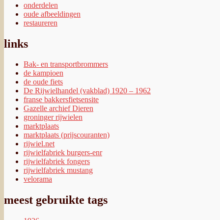
onderdelen
oude afbeeldingen
restaureren
links
Bak- en transportbrommers
de kampioen
de oude fiets
De Rijwielhandel (vakblad) 1920 – 1962
franse bakkersfietsensite
Gazelle archief Dieren
groninger rijwielen
marktplaats
marktplaats (prijscouranten)
rijwiel.net
rijwielfabriek burgers-enr
rijwielfabriek fongers
rijwielfabriek mustang
velorama
meest gebruikte tags