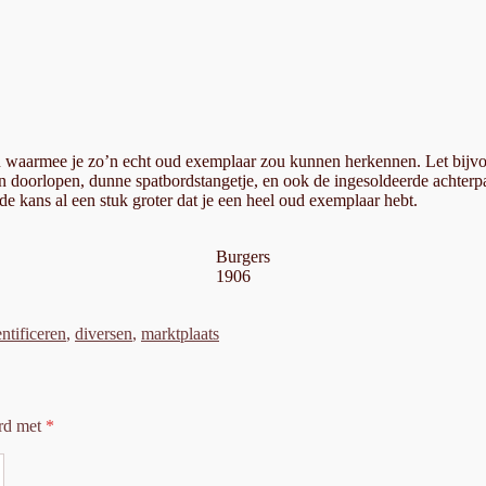
:
n waarmee je zo’n echt oud exemplaar zou kunnen herkennen. Let bijvoor
 doorlopen, dunne spatbordstangetje, en ook de ingesoldeerde achterpadd
 de kans al een stuk groter dat je een heel oud exemplaar hebt.
Burgers
1906
ntificeren
,
diversen
,
marktplaats
erd met
*