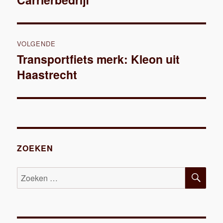
VOLGENDE
Transportfiets merk: Kleon uit
Volgend
Haastrecht
bericht:
ZOEKEN
ZOE
Zoeken
naar: