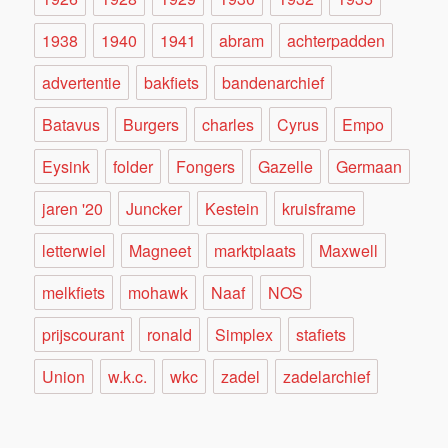
1938
1940
1941
abram
achterpadden
advertentie
bakfiets
bandenarchief
Batavus
Burgers
charles
Cyrus
Empo
Eysink
folder
Fongers
Gazelle
Germaan
jaren '20
Juncker
Kestein
kruisframe
letterwiel
Magneet
marktplaats
Maxwell
melkfiets
mohawk
Naaf
NOS
prijscourant
ronald
Simplex
stafiets
Union
w.k.c.
wkc
zadel
zadelarchief