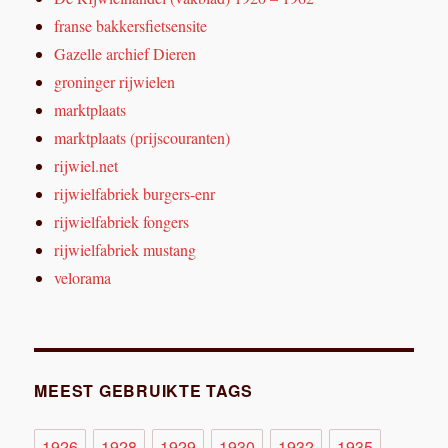
franse bakkersfietsensite
Gazelle archief Dieren
groninger rijwielen
marktplaats
marktplaats (prijscouranten)
rijwiel.net
rijwielfabriek burgers-enr
rijwielfabriek fongers
rijwielfabriek mustang
velorama
MEEST GEBRUIKTE TAGS
1926
1928
1929
1930
1932
1935