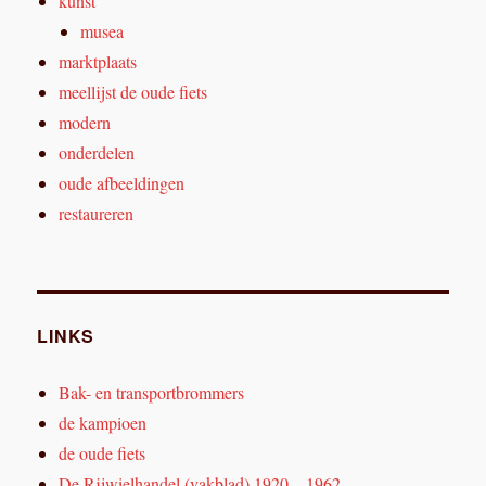
kunst
musea
marktplaats
meellijst de oude fiets
modern
onderdelen
oude afbeeldingen
restaureren
LINKS
Bak- en transportbrommers
de kampioen
de oude fiets
De Rijwielhandel (vakblad) 1920 – 1962