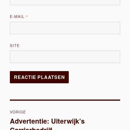
E-MAIL
*
SITE
Bericht
VORIGE
navigatie
Advertentie: Uiterwijk’s
Vorig
Carrierbedrijf
bericht: