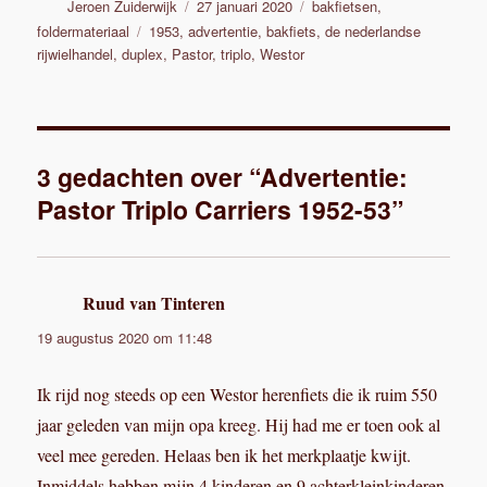
Auteur
Geplaatst
Categorieën
Jeroen Zuiderwijk
27 januari 2020
bakfietsen
,
op
Tags
foldermateriaal
1953
,
advertentie
,
bakfiets
,
de nederlandse
rijwielhandel
,
duplex
,
Pastor
,
triplo
,
Westor
3 gedachten over “Advertentie:
Pastor Triplo Carriers 1952-53”
Ruud van Tinteren
schreef:
19 augustus 2020 om 11:48
Ik rijd nog steeds op een Westor herenfiets die ik ruim 550
jaar geleden van mijn opa kreeg. Hij had me er toen ook al
veel mee gereden. Helaas ben ik het merkplaatje kwijt.
Inmiddels hebben mijn 4 kinderen en 9 achterkleinkinderen