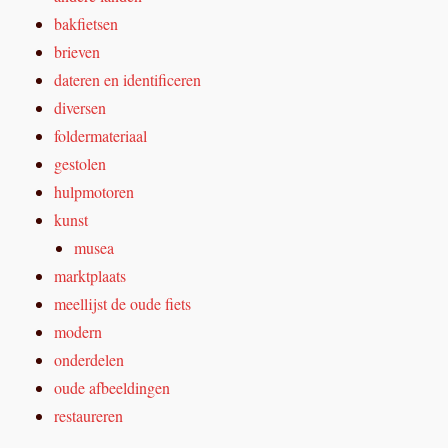
bakfietsen
brieven
dateren en identificeren
diversen
foldermateriaal
gestolen
hulpmotoren
kunst
musea
marktplaats
meellijst de oude fiets
modern
onderdelen
oude afbeeldingen
restaureren