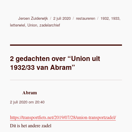
Auteur
Geplaatst
Categorieën
Tags
Jeroen Zuiderwijk
2 juli 2020
restaureren
1932
,
1933
,
op
letterwiel
,
Union
,
zadelarchief
2 gedachten over “Union uit
1932/33 van Abram”
Abram
schreef:
2 juli 2020 om 20:40
https://transportfiets.net/2019/07/28/union-transportzadel/
Dit is het andere zadel