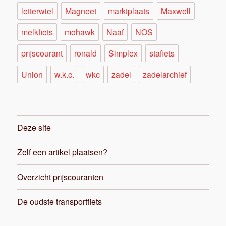
letterwiel
Magneet
marktplaats
Maxwell
melkfiets
mohawk
Naaf
NOS
prijscourant
ronald
Simplex
stafiets
Union
w.k.c.
wkc
zadel
zadelarchief
Deze site
Zelf een artikel plaatsen?
Overzicht prijscouranten
De oudste transportfiets