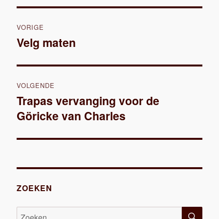
Bericht
VORIGE
navigatie
Velg maten
Vorig
bericht:
VOLGENDE
Trapas vervanging voor de
Volgend
Göricke van Charles
bericht:
ZOEKEN
ZOE
Zoeken