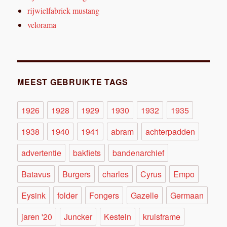
rijwielfabriek mustang
velorama
MEEST GEBRUIKTE TAGS
1926
1928
1929
1930
1932
1935
1938
1940
1941
abram
achterpadden
advertentie
bakfiets
bandenarchief
Batavus
Burgers
charles
Cyrus
Empo
Eysink
folder
Fongers
Gazelle
Germaan
jaren '20
Juncker
Kestein
kruisframe