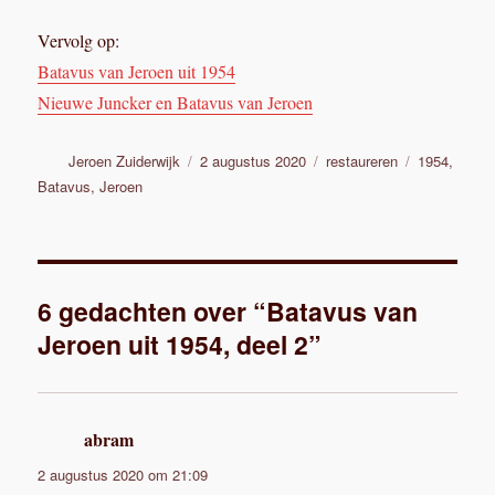
Vervolg op:
Batavus van Jeroen uit 1954
Nieuwe Juncker en Batavus van Jeroen
Auteur
Geplaatst
Categorieën
Tags
Jeroen Zuiderwijk
2 augustus 2020
restaureren
1954
,
op
Batavus
,
Jeroen
6 gedachten over “Batavus van
Jeroen uit 1954, deel 2”
abram
schreef:
2 augustus 2020 om 21:09