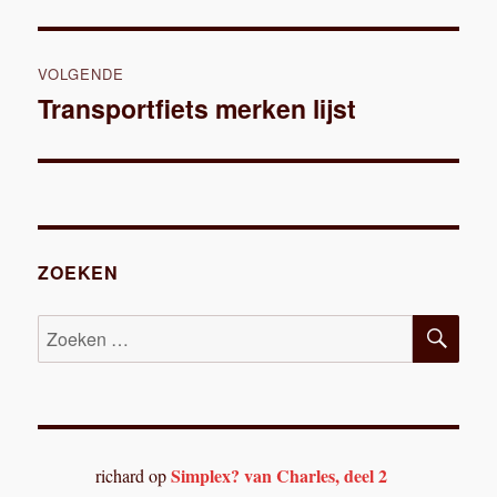
bericht:
VOLGENDE
Transportfiets merken lijst
Volgend
bericht:
ZOEKEN
ZOE
Zoeken
naar:
Simplex? van Charles, deel 2
richard
op