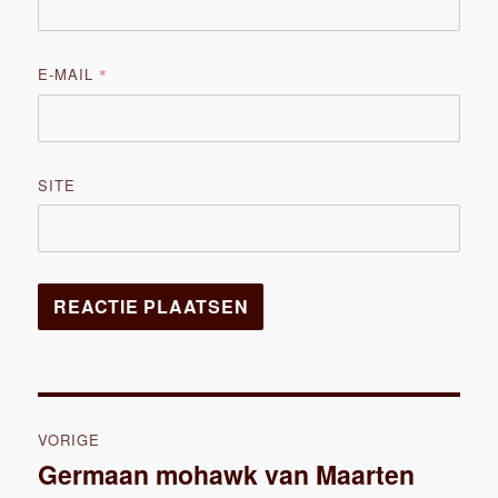
E-MAIL
*
SITE
Bericht
VORIGE
navigatie
Germaan mohawk van Maarten
Vorig