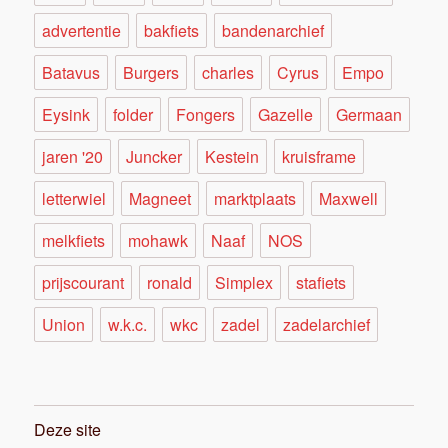
advertentie
bakfiets
bandenarchief
Batavus
Burgers
charles
Cyrus
Empo
Eysink
folder
Fongers
Gazelle
Germaan
jaren '20
Juncker
Kestein
kruisframe
letterwiel
Magneet
marktplaats
Maxwell
melkfiets
mohawk
Naaf
NOS
prijscourant
ronald
Simplex
stafiets
Union
w.k.c.
wkc
zadel
zadelarchief
Deze site