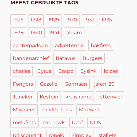
MEEST GEBRUIKTE TAGS
1926
1928
1929
1930
1932
1935
1938
1940
1941
abram
achterpadden
advertentie
bakfiets
bandenarchief
Batavus
Burgers
charles
Cyrus
Empo
Eysink
folder
Fongers
Gazelle
Germaan
jaren '20
Juncker
Kestein
kruisframe
letterwiel
Magneet
marktplaats
Maxwell
melkfiets
mohawk
Naaf
NOS
prijscourant
ronald
Simplex
stafiets