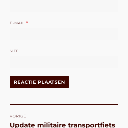
E-MAIL
*
SITE
Bericht
VORIGE
navigatie
Update militaire transportfiets
Vorig