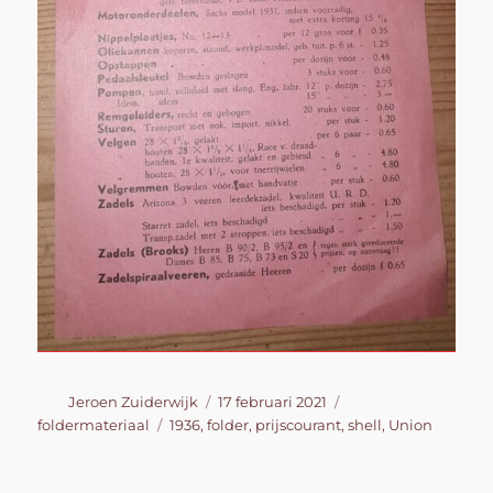
Auteur
Geplaatst
Categorieën
Jeroen Zuiderwijk
17 februari 2021
op
Tags
foldermateriaal
1936
,
folder
,
prijscourant
,
shell
,
Union