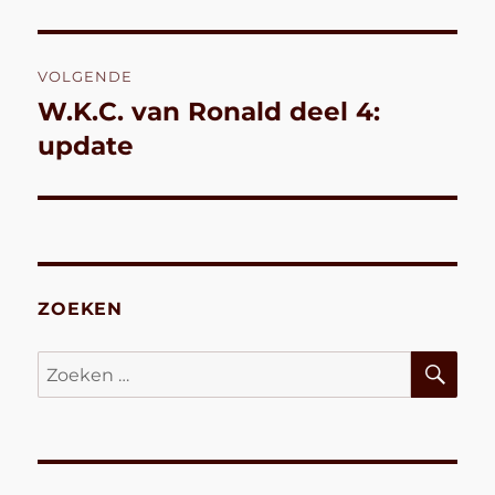
VOLGENDE
W.K.C. van Ronald deel 4:
Volgend
bericht:
update
ZOEKEN
ZO
Zoeken
naar: