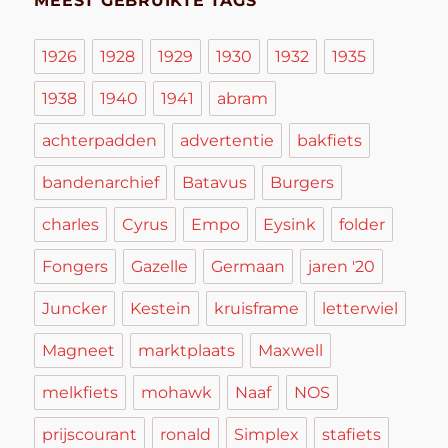
MEEST GEBRUIKTE TAGS
1926
1928
1929
1930
1932
1935
1938
1940
1941
abram
achterpadden
advertentie
bakfiets
bandenarchief
Batavus
Burgers
charles
Cyrus
Empo
Eysink
folder
Fongers
Gazelle
Germaan
jaren '20
Juncker
Kestein
kruisframe
letterwiel
Magneet
marktplaats
Maxwell
melkfiets
mohawk
Naaf
NOS
prijscourant
ronald
Simplex
stafiets