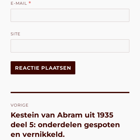
E-MAIL
*
SITE
Bericht
VORIGE
navigatie
Kestein van Abram uit 1935
Vorig
bericht:
deel 5: onderdelen gespoten
en vernikkeld.