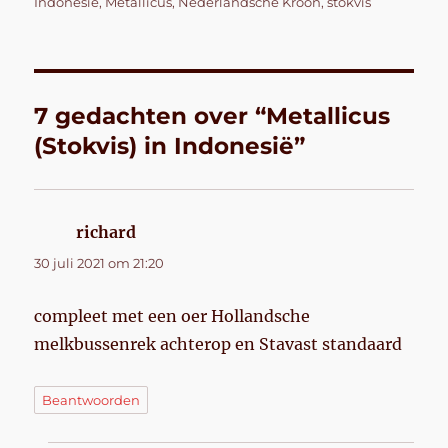
op
Indonesië
,
Metallicus
,
Nederlandsche Kroon
,
stokvis
7 gedachten over “Metallicus
(Stokvis) in Indonesië”
richard
schreef:
30 juli 2021 om 21:20
compleet met een oer Hollandsche
melkbussenrek achterop en Stavast standaard
Beantwoorden