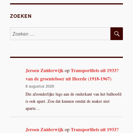
ZOEKEN
ZOE
Zoeken
naar:
Jeroen Zuiderwijk
Transportfiets uit 1933?
op
van de groenteboer uit Heerde (1918-1967)
8 augustus 2026
Die afzonderlijke lugs aan de onderkant van het balhoofd
is ook apart. Zou dat kunnen omdat de maker niet
aparte…
Jeroen Zuiderwijk
Transportfiets uit 1933?
op