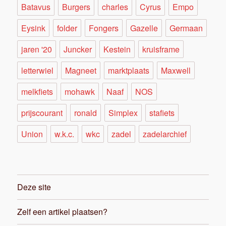
Batavus
Burgers
charles
Cyrus
Empo
Eysink
folder
Fongers
Gazelle
Germaan
jaren '20
Juncker
Kestein
kruisframe
letterwiel
Magneet
marktplaats
Maxwell
melkfiets
mohawk
Naaf
NOS
prijscourant
ronald
Simplex
stafiets
Union
w.k.c.
wkc
zadel
zadelarchief
Deze site
Zelf een artikel plaatsen?