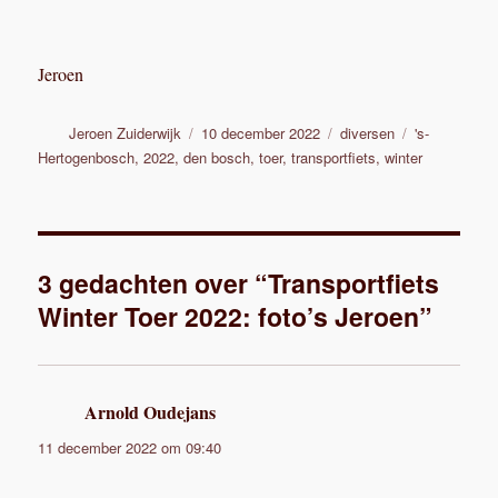
Jeroen
Auteur
Geplaatst
Categorieën
Tags
Jeroen Zuiderwijk
10 december 2022
diversen
's-
op
Hertogenbosch
,
2022
,
den bosch
,
toer
,
transportfiets
,
winter
3 gedachten over “Transportfiets
Winter Toer 2022: foto’s Jeroen”
Arnold Oudejans
schreef:
11 december 2022 om 09:40