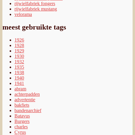
rijwielfabriek fongers
rijwielfabriek mustang
velorama
meest gebruikte tags
1926
1928
1929
1930
1932
1935
1938
1940
1941
abram
achterpadden
advertentie
bakfiets
bandenarchief
Batavus
Burgers
charles
Cyrus