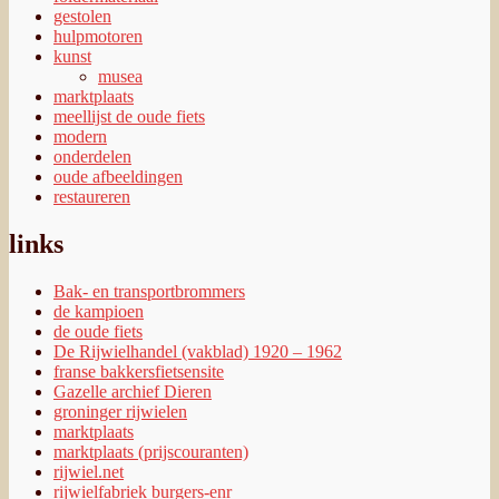
gestolen
hulpmotoren
kunst
musea
marktplaats
meellijst de oude fiets
modern
onderdelen
oude afbeeldingen
restaureren
links
Bak- en transportbrommers
de kampioen
de oude fiets
De Rijwielhandel (vakblad) 1920 – 1962
franse bakkersfietsensite
Gazelle archief Dieren
groninger rijwielen
marktplaats
marktplaats (prijscouranten)
rijwiel.net
rijwielfabriek burgers-enr