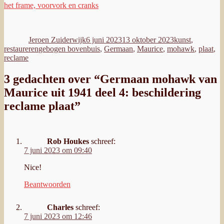
het frame, voorvork en cranks
Auteur
Geplaatst
Categorieën
op
Jeroen Zuiderwijk
6 juni 2023
13 oktober 2023
kunst
,
Tags
restaureren
gebogen bovenbuis
,
Germaan
,
Maurice
,
mohawk
,
plaat
,
reclame
3 gedachten over “Germaan mohawk van
Maurice uit 1941 deel 4: beschildering
reclame plaat”
Rob Houkes
schreef:
7 juni 2023 om 09:40
Nice!
Beantwoorden
Charles
schreef:
7 juni 2023 om 12:46