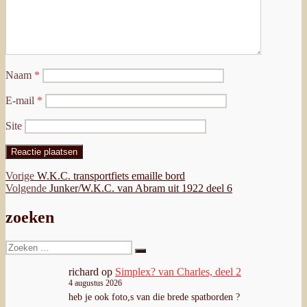
Naam
*
E-mail
*
Site
Bericht
Vorig
Vorige
W.K.C. transportfiets emaille bord
bericht:
Volgend
Volgende
Junker/W.K.C. van Abram uit 1922 deel 6
navigatie
bericht:
zoeken
Zoeken
Zoeken
naar:
richard
op
Simplex? van Charles, deel 2
4 augustus 2026
heb je ook foto,s van die brede spatborden ?