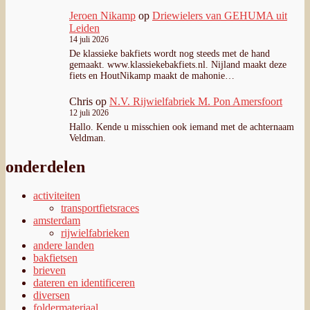
Jeroen Nikamp
op
Driewielers van GEHUMA uit
Leiden
14 juli 2026
De klassieke bakfiets wordt nog steeds met de hand
gemaakt. www.klassiekebakfiets.nl. Nijland maakt deze
fiets en HoutNikamp maakt de mahonie…
Chris
op
N.V. Rijwielfabriek M. Pon Amersfoort
12 juli 2026
Hallo. Kende u misschien ook iemand met de achternaam
Veldman.
onderdelen
activiteiten
transportfietsraces
amsterdam
rijwielfabrieken
andere landen
bakfietsen
brieven
dateren en identificeren
diversen
foldermateriaal