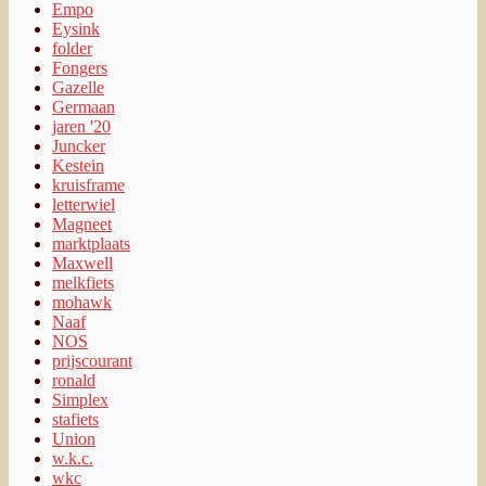
Empo
Eysink
folder
Fongers
Gazelle
Germaan
jaren '20
Juncker
Kestein
kruisframe
letterwiel
Magneet
marktplaats
Maxwell
melkfiets
mohawk
Naaf
NOS
prijscourant
ronald
Simplex
stafiets
Union
w.k.c.
wkc