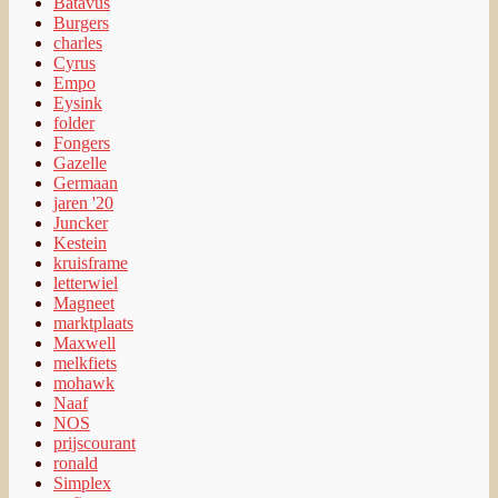
Batavus
Burgers
charles
Cyrus
Empo
Eysink
folder
Fongers
Gazelle
Germaan
jaren '20
Juncker
Kestein
kruisframe
letterwiel
Magneet
marktplaats
Maxwell
melkfiets
mohawk
Naaf
NOS
prijscourant
ronald
Simplex