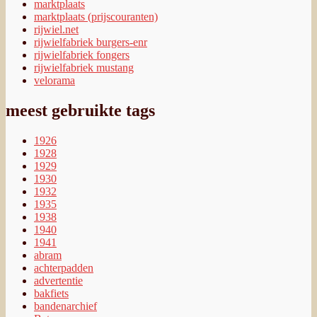
marktplaats
marktplaats (prijscouranten)
rijwiel.net
rijwielfabriek burgers-enr
rijwielfabriek fongers
rijwielfabriek mustang
velorama
meest gebruikte tags
1926
1928
1929
1930
1932
1935
1938
1940
1941
abram
achterpadden
advertentie
bakfiets
bandenarchief