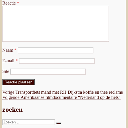
Reactie
*
Naam
*
E-mail
*
Site
Bericht
Vorig
Vorige
Transportfiets mand met RH Dijkstra koffie en thee reclame
bericht:
Volgend
Volgende
Amerikaanse filmdocumentaire “Nederland op de fiets”
navigatie
bericht:
zoeken
Zoeken
Zoeken
naar: