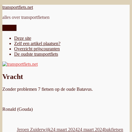
Ga
transportfiets.net
naar
alles over transportfietsen
de
inhoud
Menu
Deze site
Zelf een artikel plaatsen?
Overzicht prijscouranten
De oudste transportfiets
Vracht
Zonder problemen 7 fietsen op de oude Batavus.
Ronald (Gouda)
Auteur
Geplaatst
Categorieën
op
Jeroen Zuiderwijk
24 maart 2024
24 maart 2024
bakfietsen