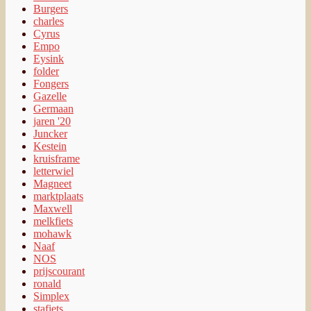
Burgers
charles
Cyrus
Empo
Eysink
folder
Fongers
Gazelle
Germaan
jaren '20
Juncker
Kestein
kruisframe
letterwiel
Magneet
marktplaats
Maxwell
melkfiets
mohawk
Naaf
NOS
prijscourant
ronald
Simplex
stafiets