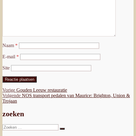
Naam
*
E-mail
*
Site
Bericht
Vorig
Vorige
Gouden Leeuw restauratie
bericht:
Volgend
Volgende
NOS transport pedalen van Maurice: Brighton, Union &
navigatie
bericht:
Trojaan
zoeken
Zoeken
Zoeken
naar: