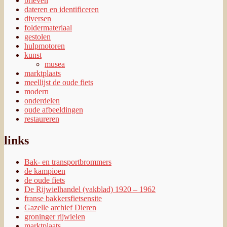
brieven
dateren en identificeren
diversen
foldermateriaal
gestolen
hulpmotoren
kunst
musea
marktplaats
meellijst de oude fiets
modern
onderdelen
oude afbeeldingen
restaureren
links
Bak- en transportbrommers
de kampioen
de oude fiets
De Rijwielhandel (vakblad) 1920 – 1962
franse bakkersfietsensite
Gazelle archief Dieren
groninger rijwielen
marktplaats