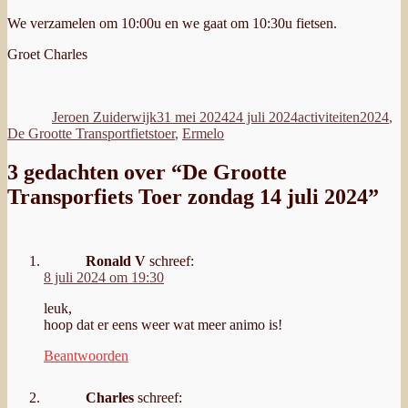
We verzamelen om 10:00u en we gaat om 10:30u fietsen.
Groet Charles
Auteur
Geplaatst
Categorieën
Tags
op
Jeroen Zuiderwijk
31 mei 2024
24 juli 2024
activiteiten
2024
,
De Grootte Transportfietstoer
,
Ermelo
3 gedachten over “De Grootte
Transporfiets Toer zondag 14 juli 2024”
Ronald V
schreef:
8 juli 2024 om 19:30
leuk,
hoop dat er eens weer wat meer animo is!
Beantwoorden
Charles
schreef: