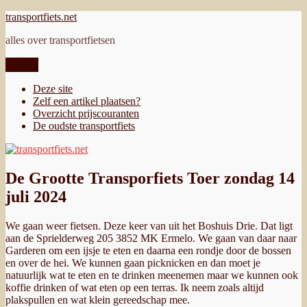
Ga
transportfiets.net
naar
alles over transportfietsen
de
inhoud
Menu
Deze site
Zelf een artikel plaatsen?
Overzicht prijscouranten
De oudste transportfiets
De Grootte Transporfiets Toer zondag 14
juli 2024
We gaan weer fietsen. Deze keer van uit het Boshuis Drie. Dat ligt
aan de Sprielderweg 205 3852 MK Ermelo. We gaan van daar naar
Garderen om een ijsje te eten en daarna een rondje door de bossen
en over de hei. We kunnen gaan picknicken en dan moet je
natuurlijk wat te eten en te drinken meenemen maar we kunnen ook
koffie drinken of wat eten op een terras. Ik neem zoals altijd
plakspullen en wat klein gereedschap mee.