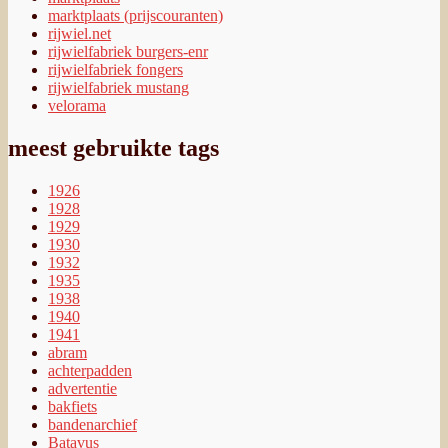
marktplaats (prijscouranten)
rijwiel.net
rijwielfabriek burgers-enr
rijwielfabriek fongers
rijwielfabriek mustang
velorama
meest gebruikte tags
1926
1928
1929
1930
1932
1935
1938
1940
1941
abram
achterpadden
advertentie
bakfiets
bandenarchief
Batavus