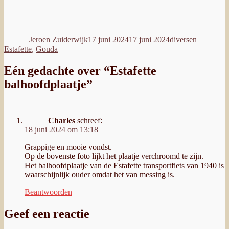
Auteur
Geplaatst
Categorieën
Tags
op
Jeroen Zuiderwijk
17 juni 2024
17 juni 2024
diversen
Estafette
,
Gouda
Eén gedachte over “Estafette
balhoofdplaatje”
Charles
schreef:
18 juni 2024 om 13:18
Grappige en mooie vondst.
Op de bovenste foto lijkt het plaatje verchroomd te zijn.
Het balhoofdplaatje van de Estafette transportfiets van 1940 is
waarschijnlijk ouder omdat het van messing is.
Beantwoorden
Geef een reactie