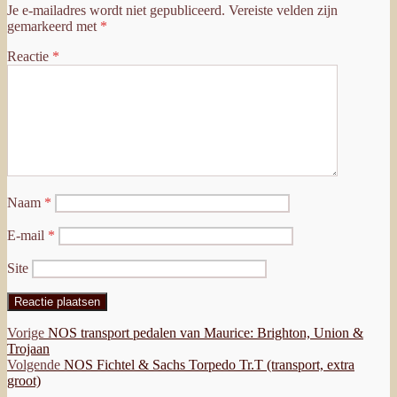
Je e-mailadres wordt niet gepubliceerd.
Vereiste velden zijn
gemarkeerd met
*
Reactie
*
Naam
*
E-mail
*
Site
Bericht
Vorig
Vorige
NOS transport pedalen van Maurice: Brighton, Union &
bericht:
Trojaan
navigatie
Volgend
Volgende
NOS Fichtel & Sachs Torpedo Tr.T (transport, extra
bericht:
groot)