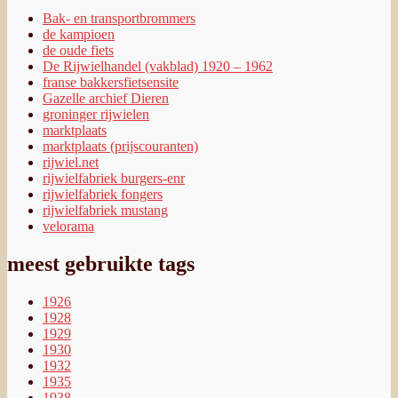
Bak- en transportbrommers
de kampioen
de oude fiets
De Rijwielhandel (vakblad) 1920 – 1962
franse bakkersfietsensite
Gazelle archief Dieren
groninger rijwielen
marktplaats
marktplaats (prijscouranten)
rijwiel.net
rijwielfabriek burgers-enr
rijwielfabriek fongers
rijwielfabriek mustang
velorama
meest gebruikte tags
1926
1928
1929
1930
1932
1935
1938