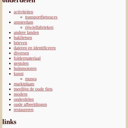
activiteiten
transportfietsraces
amsterdam
rijwielfabrieken
andere landen
bakfietsen
brieven
dateren en identificeren
diversen
foldermateriaal
gestolen
hulpmotoren
kunst
musea
marktplaats
meellijst de oude fiets
modern
onderdelen
oude afbeeldingen
restaureren
links