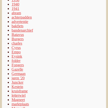
1940
1941
abram
achterpadden
advertentie
bakfiets
bandenarchief
Batavus
Burgers
charles
Cyrus
Empo
Eysink
folder
Fongers
Gazelle
Germaan
jaren '20
Juncker
Kestein
kruisframe
letterwiel
Magneet
marktplaats