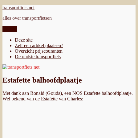
Ga
transportfiets.net
naar
alles over transportfietsen
de
inhoud
Menu
Deze site
Zelf een artikel plaatsen?
Overzicht prijscouranten
De oudste transportfiets
Estafette balhoofdplaatje
Met dank aan Ronald (Gouda), een NOS Estafette balhoofdplaatje.
Wel bekend van de Estafette van Charles: