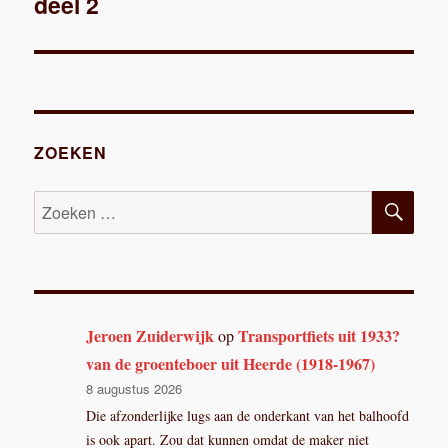
deel 2
bericht:
ZOEKEN
ZOE
Zoeken
naar:
Jeroen Zuiderwijk
Transportfiets uit 1933?
op
van de groenteboer uit Heerde (1918-1967)
8 augustus 2026
Die afzonderlijke lugs aan de onderkant van het balhoofd
is ook apart. Zou dat kunnen omdat de maker niet