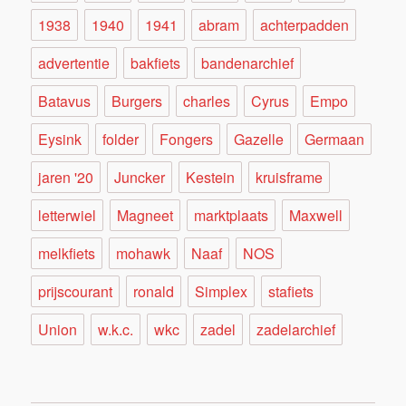
1938
1940
1941
abram
achterpadden
advertentie
bakfiets
bandenarchief
Batavus
Burgers
charles
Cyrus
Empo
Eysink
folder
Fongers
Gazelle
Germaan
jaren '20
Juncker
Kestein
kruisframe
letterwiel
Magneet
marktplaats
Maxwell
melkfiets
mohawk
Naaf
NOS
prijscourant
ronald
Simplex
stafiets
Union
w.k.c.
wkc
zadel
zadelarchief