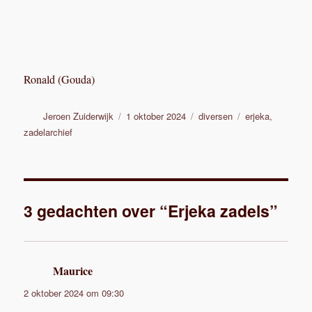
Ronald (Gouda)
Auteur
Geplaatst
Categorieën
Tags
Jeroen Zuiderwijk
1 oktober 2024
diversen
erjeka
,
op
zadelarchief
3 gedachten over “Erjeka zadels”
Maurice
schreef:
2 oktober 2024 om 09:30