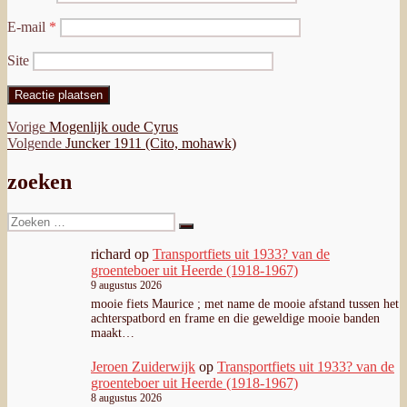
E-mail
*
Site
Bericht
Vorig
Vorige
Mogenlijk oude Cyrus
bericht:
Volgend
Volgende
Juncker 1911 (Cito, mohawk)
navigatie
bericht:
zoeken
Zoeken
Zoeken
naar:
richard
op
Transportfiets uit 1933? van de
groenteboer uit Heerde (1918-1967)
9 augustus 2026
mooie fiets Maurice ; met name de mooie afstand tussen het
achterspatbord en frame en die geweldige mooie banden
maakt…
Jeroen Zuiderwijk
op
Transportfiets uit 1933? van de
groenteboer uit Heerde (1918-1967)
8 augustus 2026