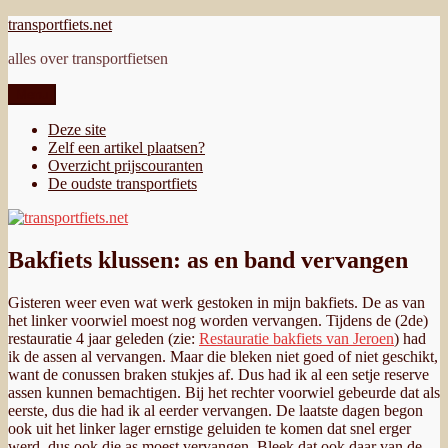
Ga
transportfiets.net
naar
alles over transportfietsen
de
inhoud
Menu
Deze site
Zelf een artikel plaatsen?
Overzicht prijscouranten
De oudste transportfiets
Bakfiets klussen: as en band vervangen
Gisteren weer even wat werk gestoken in mijn bakfiets. De as van
het linker voorwiel moest nog worden vervangen. Tijdens de (2de)
restauratie 4 jaar geleden (zie:
Restauratie bakfiets van Jeroen
) had
ik de assen al vervangen. Maar die bleken niet goed of niet geschikt,
want de conussen braken stukjes af. Dus had ik al een setje reserve
assen kunnen bemachtigen. Bij het rechter voorwiel gebeurde dat als
eerste, dus die had ik al eerder vervangen. De laatste dagen begon
ook uit het linker lager ernstige geluiden te komen dat snel erger
werd, dus ook die as moest vervangen. Bleek dat ook daar van de