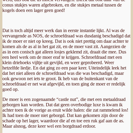
conus stukjes waren afgebroken, en die stukjes metaal tussen de
kogels doen een lager geen goed!
Dat is toch altijd meer werk dan in eerste instantie lijkt. Al was de
vervangende as NOS, de schroefdraad was dusdanig beschadigd dat
ik de moer er niet op kreeg. Dat is ook niet prettig om daar achter te
komen als de as al in het gat zit, en de moer vast zit. Aangezien de
as in een conisch gat alleen losjes geklemd zit, draait die mee. Dus
een heel werk om de moer eraf te krijgen. Schroefdraad met een
klein driehoeks vijltje uit gevijld, en weer geprobeerd. Weer
hetzelfde liedje. En dat ging zo een paar keer. Uiteindelijk leek het
dat het niet alleen de schroefdraad was die was beschadigd, maar
ook gewoon net iets te groot. Ik heb van de buitenkant van de
schroefdraad er net wat afgevijld, en toen ging de moer er redelijk
goed op.
De moer is een zogenaamde “castle nut”, die met een metaaldraad
geborgen kan worden. Dat dat geen overbodige luxe is kwam ik
achter toen ik de vorige as eruit wilde halen: die zat rammelend los!
Ik had toen de moer niet geborgd. Dat kan gekomen zijn door de
schade op het lager, waardoor die af en toe een ruk gaf aan de as.
Maar alsnog, deze keer wel een borgdraad erdoor.