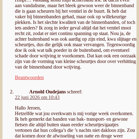
aan vandalisme, maar het bleek gewoon weer de binnenband
die is gaan scheuren bij het ventiel in de buurt. Ik heb dat
vaker bij binnenbanden gehad, maar ook op willekeurige
plekken. Is het slechte kwaliteit van de binnenbanden, of toch
iets anders? Ik zorg in ieder geval altijd dat het ventiel mooi
recht zit, zodat er niet continu spanning op staat. Nou ja, de
achter buitenband was ook aardig op zijn eind, kwa slijtage en
scheurtjes, dus die gelijk ook maar vervangen. Tegenwoordig
doe ik ook wat talk poeder in de buitenband, om eventueel
schade door wrijving te voorkomen. Dat kan ook een oorzaak
zijn van de vorming van kleine scheurtjes door over verhitting
van de binnenband door wrijving.
Beantwoorden
Arnold Oudejans
schreef:
22 juni 2026 om 10:43
Hallo Jeroen,
Hetzelfde wat jou overkwam is mij vorige week overkomen.
Ik heb gemerkt dat banden van bak- transport- en gewone
fietsen die altijd buiten staan eerder scheurtjes/gaatjes
vertonen dat hun collega’s die ’s nachts niet dakloos zijn. Zou
dat komen door de afwisseling van natte en droge weer