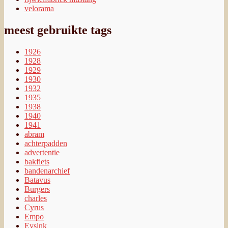
velorama
meest gebruikte tags
1926
1928
1929
1930
1932
1935
1938
1940
1941
abram
achterpadden
advertentie
bakfiets
bandenarchief
Batavus
Burgers
charles
Cyrus
Empo
Eysink