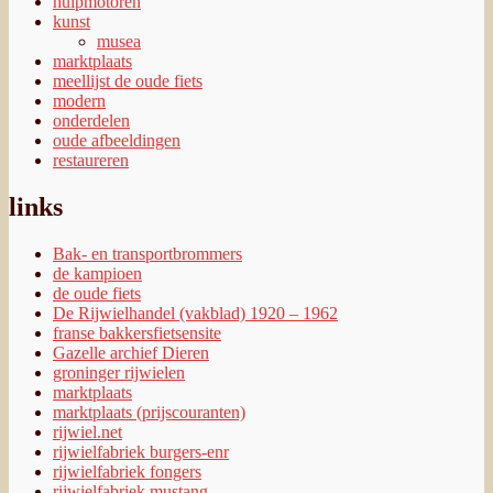
hulpmotoren
kunst
musea
marktplaats
meellijst de oude fiets
modern
onderdelen
oude afbeeldingen
restaureren
links
Bak- en transportbrommers
de kampioen
de oude fiets
De Rijwielhandel (vakblad) 1920 – 1962
franse bakkersfietsensite
Gazelle archief Dieren
groninger rijwielen
marktplaats
marktplaats (prijscouranten)
rijwiel.net
rijwielfabriek burgers-enr
rijwielfabriek fongers
rijwielfabriek mustang