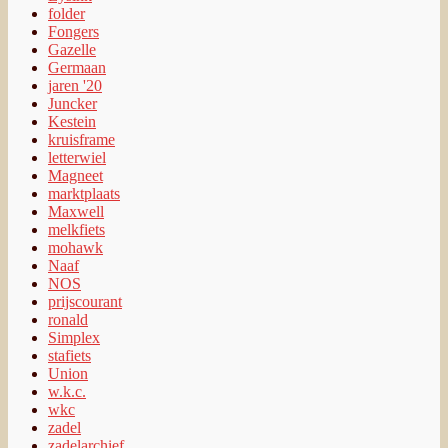
folder
Fongers
Gazelle
Germaan
jaren '20
Juncker
Kestein
kruisframe
letterwiel
Magneet
marktplaats
Maxwell
melkfiets
mohawk
Naaf
NOS
prijscourant
ronald
Simplex
stafiets
Union
w.k.c.
wkc
zadel
zadelarchief