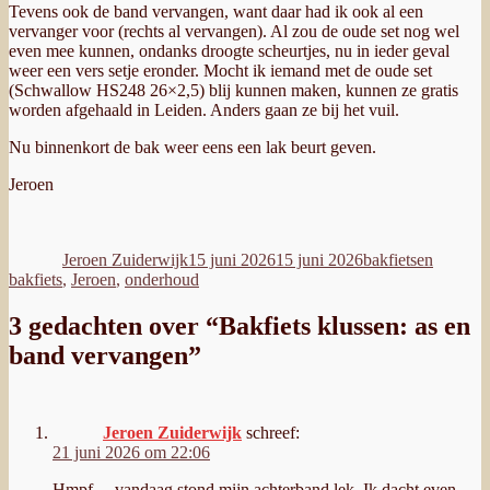
Tevens ook de band vervangen, want daar had ik ook al een
vervanger voor (rechts al vervangen). Al zou de oude set nog wel
even mee kunnen, ondanks droogte scheurtjes, nu in ieder geval
weer een vers setje eronder. Mocht ik iemand met de oude set
(Schwallow HS248 26×2,5) blij kunnen maken, kunnen ze gratis
worden afgehaald in Leiden. Anders gaan ze bij het vuil.
Nu binnenkort de bak weer eens een lak beurt geven.
Jeroen
Auteur
Geplaatst
Categorieën
Tags
op
Jeroen Zuiderwijk
15 juni 2026
15 juni 2026
bakfietsen
bakfiets
,
Jeroen
,
onderhoud
3 gedachten over “Bakfiets klussen: as en
band vervangen”
Jeroen Zuiderwijk
schreef:
21 juni 2026 om 22:06
Hmpf… vandaag stond mijn achterband lek. Ik dacht even