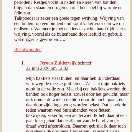
perioden? Restjes vocht in naden en kieren van banden
blijven dan staan en drogen daarna heel snel bij warmte en
felle zon.
Talkpoeder is zeker een goeie tegen wrijving. Wrijving van
een buiten- op een binnenband komt vaker voor dan we on
realiseren. Wanneer je met een iets te zachte band rijdt is er al
wrijving, vooral als de buitenband door leeftijd en gebruik
wat droger is geworden…..
Beantwoorden
Jeroen Zuiderwijk
schreef:
22 juni 2026 om 12:02
Mijn bakfiets staat buiten, en daar heb ik inderdaad
verreweg de meeste problemen. Al staat mijn bakfiets
nooit in de volle zon. Maar bij een bakfiets worden de
banden ook hoger belast, zowel door het gewicht, maar
ook omdat de wielen rechtop door de bocht gaan, en
daardoor zijdelings hoog worden belast. Dat is ook de
reden waarom veel buitenbanden voor fietsen
bezwijken, zeker bij een achterwiel. Ik heb daar al een
paar keer gehad dat de zijkant van de band van de
draad werd afgetrokken. Daarom gebruik ik daar toch
nog steeds de originele Vredestein Transport Extra