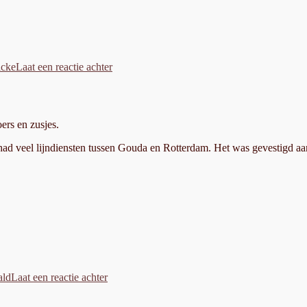
op
Göricke
icke
Laat een reactie achter
van
Charles:
nieuw
crankstel
oers en zusjes.
f had veel lijndiensten tussen Gouda en Rotterdam. Het was gevestigd a
op
Juncker
ald
Laat een reactie achter
uit
1926
op