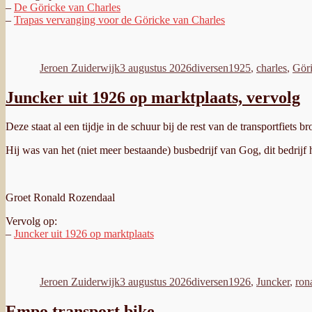
–
De Göricke van Charles
–
Trapas vervanging voor de Göricke van Charles
Auteur
Geplaatst
Categorieën
Tags
op
Jeroen Zuiderwijk
3 augustus 2026
diversen
1925
,
charles
,
Gör
Juncker uit 1926 op marktplaats, vervolg
Deze staat al een tijdje in de schuur bij de rest van de transportfiets br
Hij was van het (niet meer bestaande) busbedrijf van Gog, dit bedrij
Groet Ronald Rozendaal
Vervolg op:
–
Juncker uit 1926 op marktplaats
Auteur
Geplaatst
Categorieën
Tags
op
Jeroen Zuiderwijk
3 augustus 2026
diversen
1926
,
Juncker
,
ron
Empo transport bike