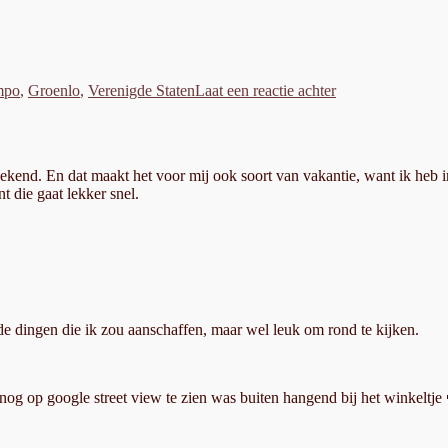
op
Empo
mpo
,
Groenlo
,
Verenigde Staten
Laat een reactie achter
transport
bike
kend. En dat maakt het voor mij ook soort van vakantie, want ik heb in
t die gaat lekker snel.
ude dingen die ik zou aanschaffen, maar wel leuk om rond te kijken.
 nog op google street view te zien was buiten hangend bij het winkeltje