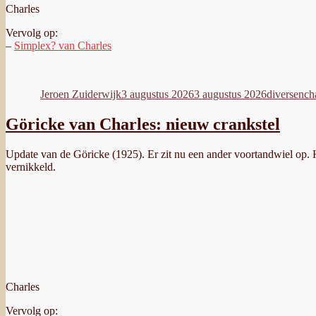
Charles
Vervolg op:
–
Simplex? van Charles
Auteur
Geplaatst
Categorieë
Ta
op
Jeroen Zuiderwijk
3 augustus 2026
3 augustus 2026
diversen
ch
Göricke van Charles: nieuw crankstel
Update van de Göricke (1925). Er zit nu een ander voortandwiel op. H
vernikkeld.
Charles
Vervolg op: