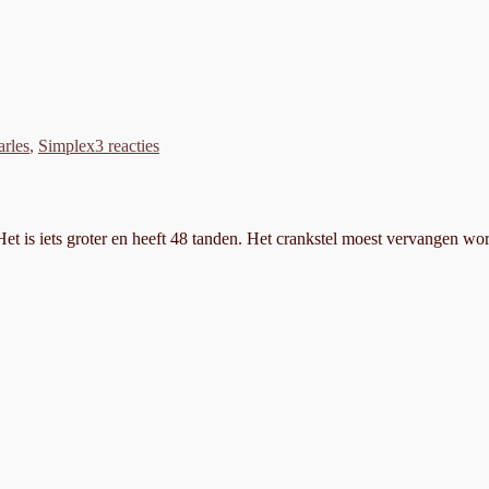
n
gs
op
Simplex?
arles
,
Simplex
3 reacties
van
Charles,
deel
2
et is iets groter en heeft 48 tanden. Het crankstel moest vervangen w