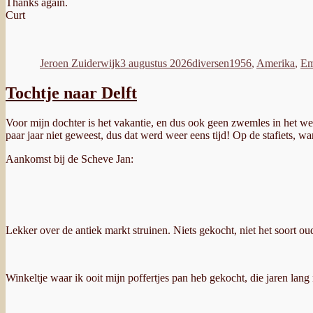
Thanks again.
Curt
Auteur
Geplaatst
Categorieën
Tags
op
Jeroen Zuiderwijk
3 augustus 2026
diversen
1956
,
Amerika
,
E
Tochtje naar Delft
Voor mijn dochter is het vakantie, en dus ook geen zwemles in het wee
paar jaar niet geweest, dus dat werd weer eens tijd! Op de stafiets, wan
Aankomst bij de Scheve Jan:
Lekker over de antiek markt struinen. Niets gekocht, niet het soort o
Winkeltje waar ik ooit mijn poffertjes pan heb gekocht, die jaren lang