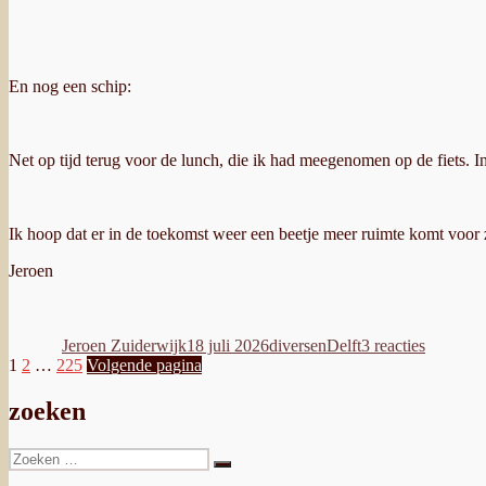
En nog een schip:
Net op tijd terug voor de lunch, die ik had meegenomen op de fiets. In
Ik hoop dat er in de toekomst weer een beetje meer ruimte komt voor z
Jeroen
Auteur
Geplaatst
Categorieën
Tags
op
op
Tochtje
Jeroen Zuiderwijk
18 juli 2026
diversen
Delft
3 reacties
naar
Berichten
Pagina
Pagina
Pagina
1
2
…
225
Volgende pagina
Delft
paginering
zoeken
Zoeken
Zoeken
naar: