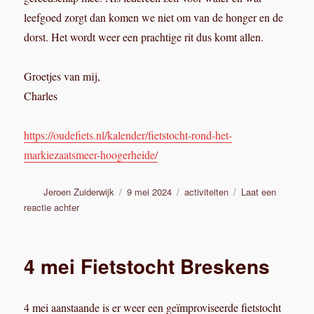
leefgoed zorgt dan komen we niet om van de honger en de
dorst. Het wordt weer een prachtige rit dus komt allen.
Groetjes van mij,
Charles
https://oudefiets.nl/kalender/fietstocht-rond-het-
markiezaatsmeer-hoogerheide/
Auteur
Geplaatst
Categorieën
Jeroen Zuiderwijk
9 mei 2024
activiteiten
Laat een
op
op
reactie achter
De
rit
rond
4 mei Fietstocht Breskens
het
Markiezaatsmeer:
1
4 mei aanstaande is er weer een geïmproviseerde fietstocht
juni