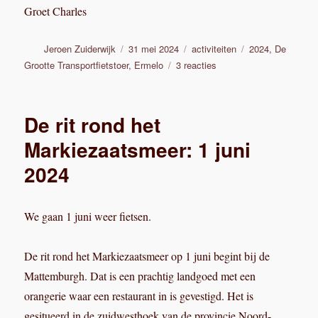
Groet Charles
Auteur
Geplaatst
Categorieën
Tags
Jeroen Zuiderwijk
31 mei 2024
activiteiten
2024
,
De
op
op
Grootte Transportfietstoer
,
Ermelo
3 reacties
De
Grootte
Transporfiets
De rit rond het
Toer
zondag
Markiezaatsmeer: 1 juni
14
2024
juli
2024
We gaan 1 juni weer fietsen.
De rit rond het Markiezaatsmeer op 1 juni begint bij de
Mattemburgh. Dat is een prachtig landgoed met een
orangerie waar een restaurant in is gevestigd. Het is
gesitueerd in de zuidwesthoek van de provincie Noord-