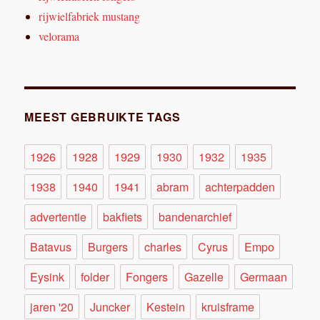
rijwielfabriek mustang
velorama
MEEST GEBRUIKTE TAGS
1926
1928
1929
1930
1932
1935
1938
1940
1941
abram
achterpadden
advertentie
bakfiets
bandenarchief
Batavus
Burgers
charles
Cyrus
Empo
Eysink
folder
Fongers
Gazelle
Germaan
jaren '20
Juncker
Kestein
kruisframe