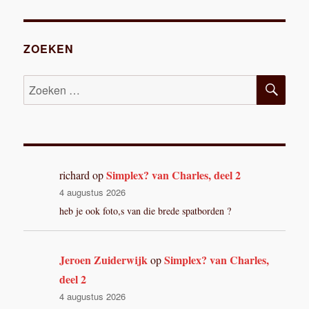
GE
GEN
PAGI
DE
NA
PAGI
NA
ZOEKEN
ZOE
Zoeken
naar:
Simplex? van Charles, deel 2
richard
op
4 augustus 2026
heb je ook foto,s van die brede spatborden ?
Jeroen Zuiderwijk
Simplex? van Charles,
op
deel 2
4 augustus 2026