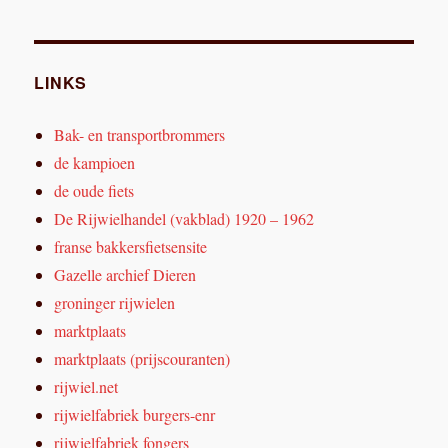
LINKS
Bak- en transportbrommers
de kampioen
de oude fiets
De Rijwielhandel (vakblad) 1920 – 1962
franse bakkersfietsensite
Gazelle archief Dieren
groninger rijwielen
marktplaats
marktplaats (prijscouranten)
rijwiel.net
rijwielfabriek burgers-enr
rijwielfabriek fongers