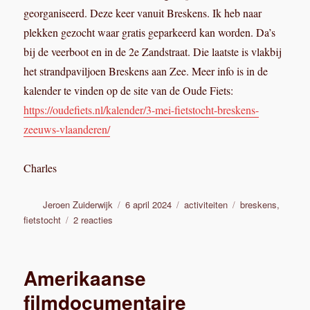
2024
georganiseerd. Deze keer vanuit Breskens. Ik heb naar
plekken gezocht waar gratis geparkeerd kan worden. Da’s
bij de veerboot en in de 2e Zandstraat. Die laatste is vlakbij
het strandpaviljoen Breskens aan Zee. Meer info is in de
kalender te vinden op de site van de Oude Fiets:
https://oudefiets.nl/kalender/3-mei-fietstocht-breskens-
zeeuws-vlaanderen/
Charles
Auteur
Geplaatst
Categorieën
Tags
Jeroen Zuiderwijk
6 april 2024
activiteiten
breskens
,
op
op
fietstocht
2 reacties
4
mei
Fietstocht
Amerikaanse
Breskens
filmdocumentaire