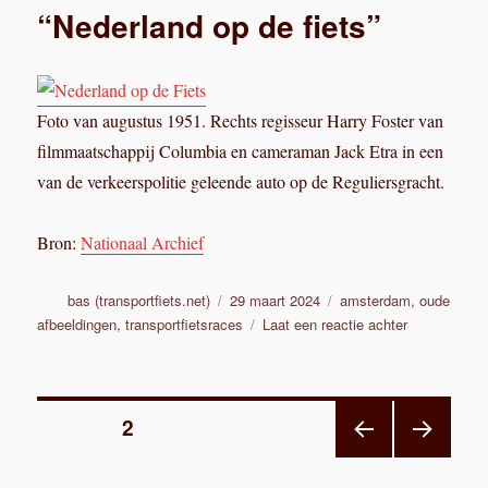
“Nederland op de fiets”
Foto van augustus 1951. Rechts regisseur Harry Foster van
filmmaatschappij Columbia en cameraman Jack Etra in een
van de verkeerspolitie geleende auto op de Reguliersgracht.
Bron:
Nationaal Archief
Auteur
Geplaatst
Categorieën
bas (transportfiets.net)
29 maart 2024
amsterdam
,
oude
op
op
afbeeldingen
,
transportfietsraces
Laat een reactie achter
Amerikaans
filmdocument
“Nederland
Berichten
op
PAGINA
2
de
fiets”
VORI
VOL
paginering