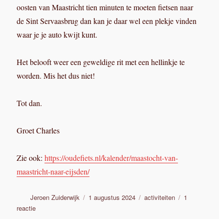
oosten van Maastricht tien minuten te moeten fietsen naar
de Sint Servaasbrug dan kan je daar wel een plekje vinden
waar je je auto kwijt kunt.
Het belooft weer een geweldige rit met een hellinkje te
worden. Mis het dus niet!
Tot dan.
Groet Charles
Zie ook:
https://oudefiets.nl/kalender/maastocht-van-
maastricht-naar-eijsden/
Auteur
Geplaatst
Categorieën
Jeroen Zuiderwijk
1 augustus 2024
activiteiten
1
op
op
reactie
Maastocht,