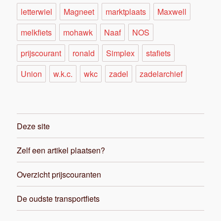
letterwiel
Magneet
marktplaats
Maxwell
melkfiets
mohawk
Naaf
NOS
prijscourant
ronald
Simplex
stafiets
Union
w.k.c.
wkc
zadel
zadelarchief
Deze site
Zelf een artikel plaatsen?
Overzicht prijscouranten
De oudste transportfiets