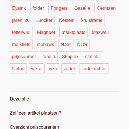
Eysink
folder
Fongers
Gazelle
Germaan
jaren '20
Juncker
Kestein
kruisframe
letterwiel
Magneet
marktplaats
Maxwell
melkfiets
mohawk
Naaf
NOS
prijscourant
ronald
Simplex
stafiets
Union
w.k.c.
wkc
zadel
zadelarchief
Deze site
Zelf een artikel plaatsen?
Overzicht prijscouranten