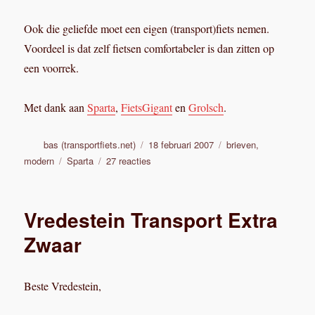
Ook die geliefde moet een eigen (transport)fiets nemen.
Voordeel is dat zelf fietsen comfortabeler is dan zitten op
een voorrek.
Met dank aan
Sparta
,
FietsGigant
en
Grolsch
.
Auteur
Geplaatst
Categorieën
bas (transportfiets.net)
18 februari 2007
brieven
,
op
Tags
op
modern
Sparta
27 reacties
Draagvermogen
van
de
Vredestein Transport Extra
Sparta
Pick
Zwaar
Up
Beste Vredestein,