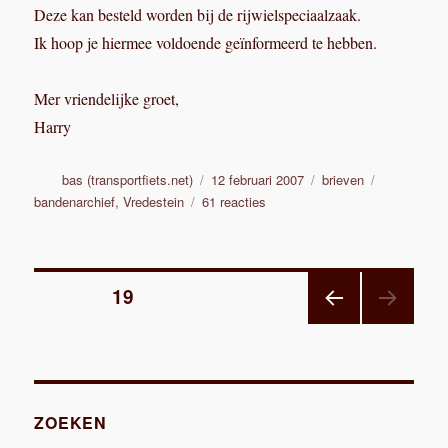
Deze kan besteld worden bij de rijwielspeciaalzaak.
Ik hoop je hiermee voldoende geïnformeerd te hebben.
Mer vriendelijke groet,
Harry
Auteur
Geplaatst
Categorieën
Tags
bas (transportfiets.net)
12 februari 2007
brieven
op
op
bandenarchief
,
Vredestein
61 reacties
Vredestein
Transport
Extra
Berichten
Zwaar
PAGINA
19
VORI
paginering
GE
PAGI
NA
ZOEKEN