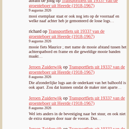
abram de jong
op
Transportfiets uit 1933? van de
groenteboer uit Heerde (1918-1967)
9 augustus 2026
mooi exemplaar staat er ook nog iets op de voornaaf en
welke naaf achter heb je gemonteerd de losse logs…
richard
op
Transportfiets uit 1933? van de
groenteboer uit Heerde (1918-1967)
9 augustus 2026
mooie fiets Maurice ; met name de mooie afstand tussen het
achterspatbord en frame en die geweldige mooie banden
maakt…
Jeroen Zuiderwijk
op
Transportfiets uit 1933? van de
groenteboer uit Heerde (1918-1967)
8 augustus 2026
Die afzonderlijke lugs aan de onderkant van het balhoofd is
ook apart. Zou dat kunnen omdat de maker niet aparte…
Jeroen Zuiderwijk
op
Transportfiets uit 1933? van de
groenteboer uit Heerde (1918-1967)
8 augustus 2026
Wel iets anders in de bevestiging naar het stuur, en ook niet
de extra stangen door naar de vooras. Dus…
Jeroen Zuiderwijk
op
Transportfiets uit 1933? van de