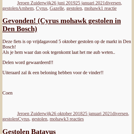
Jeroen Zuiderwijk
26 juni 2019
25 januari 2021
diversen
,
Tags
op
gestolen
Arnhem
,
Cyrus
,
Gazelle
,
gestolen
,
mohawk
1 reactie
Gestolen
mohawk
Gevonden! (Cyrus mohawk gestolen in
in
Den Bosch)
Arnhem
Deze fiets is op vrijdagavond 5 oktober gestolen op de markt in Den
Bosch!
Als je hem waar dan ook tegenkomt laat het me aub weten..
Delen word gewaardeerd!!
Uiteraard zal ik een beloning hebben voor de vinder!!
Coen
Auteur
Geplaatst
Categorieë
op
Jeroen Zuiderwijk
26 oktober 2018
25 januari 2021
diversen
,
Tags
op
gestolen
Cyrus
,
gestolen
,
mohawk
3 reacties
Gevonden!
(Cyrus
Gestolen Batavus