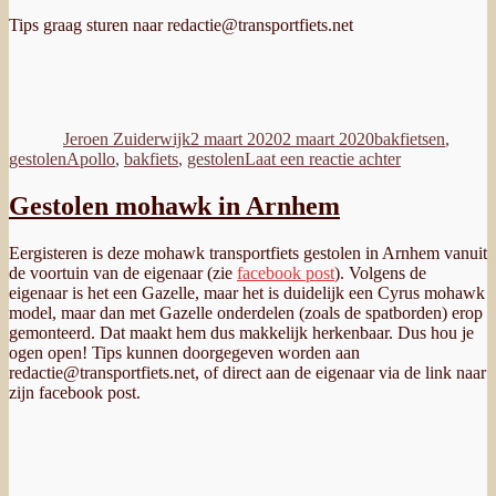
Tips graag sturen naar redactie@transportfiets.net
Auteur
Geplaatst
Categorieën
op
Jeroen Zuiderwijk
2 maart 2020
2 maart 2020
bakfietsen
,
Tags
op
gestolen
Apollo
,
bakfiets
,
gestolen
Laat een reactie achter
Bakfiets
gestolen
Gestolen mohawk in Arnhem
in
Eindhoven
Eergisteren is deze mohawk transportfiets gestolen in Arnhem vanuit
de voortuin van de eigenaar (zie
facebook post
). Volgens de
eigenaar is het een Gazelle, maar het is duidelijk een Cyrus mohawk
model, maar dan met Gazelle onderdelen (zoals de spatborden) erop
gemonteerd. Dat maakt hem dus makkelijk herkenbaar. Dus hou je
ogen open! Tips kunnen doorgegeven worden aan
redactie@transportfiets.net, of direct aan de eigenaar via de link naar
zijn facebook post.
Auteur
Geplaatst
Categorieën
op