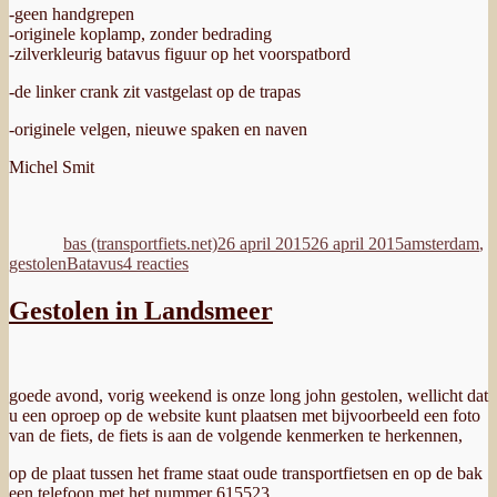
-geen handgrepen
-originele koplamp, zonder bedrading
-zilverkleurig batavus figuur op het voorspatbord
-de linker crank zit vastgelast op de trapas
-originele velgen, nieuwe spaken en naven
Michel Smit
Auteur
Geplaatst
Categorieën
op
bas (transportfiets.net)
26 april 2015
26 april 2015
amsterdam
,
Tags
op
gestolen
Batavus
4 reacties
Gestolen
Batavus
Gestolen in Landsmeer
goede avond, vorig weekend is onze long john gestolen, wellicht dat
u een oproep op de website kunt plaatsen met bijvoorbeeld een foto
van de fiets, de fiets is aan de volgende kenmerken te herkennen,
op de plaat tussen het frame staat oude transportfietsen en op de bak
een telefoon met het nummer 615523