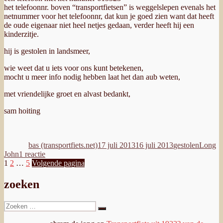
het telefoonnr. boven “transportfietsen” is weggelslepen evenals het
netnummer voor het telefoonnr, dat kun je goed zien want dat heeft
de oude eigenaar niet heel netjes gedaan, verder heeft hij een
kinderzitje.
hij is gestolen in landsmeer,
wie weet dat u iets voor ons kunt betekenen,
mocht u meer info nodig hebben laat het dan aub weten,
met vriendelijke groet en alvast bedankt,
sam hoiting
Auteur
Geplaatst
Categorieën
Tags
op
bas (transportfiets.net)
17 juli 2013
16 juli 2013
gestolen
Long
op
John
1 reactie
Berichten
Pagina
Pagina
Pagina
Gestolen
1
2
…
5
Volgende pagina
in
paginering
Landsmeer
zoeken
Zoeken
Zoeken
naar: