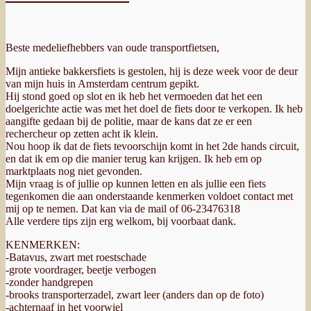
mohawk
gestolen
in
Den
Beste medeliefhebbers van oude transportfietsen,
Bosch)
Mijn antieke bakkersfiets is gestolen, hij is deze week voor de deur
van mijn huis in Amsterdam centrum gepikt.
Hij stond goed op slot en ik heb het vermoeden dat het een
doelgerichte actie was met het doel de fiets door te verkopen. Ik heb
aangifte gedaan bij de politie, maar de kans dat ze er een
rechercheur op zetten acht ik klein.
Nou hoop ik dat de fiets tevoorschijn komt in het 2de hands circuit,
en dat ik em op die manier terug kan krijgen. Ik heb em op
marktplaats nog niet gevonden.
Mijn vraag is of jullie op kunnen letten en als jullie een fiets
tegenkomen die aan onderstaande kenmerken voldoet contact met
mij op te nemen. Dat kan via de mail of 06-23476318
Alle verdere tips zijn erg welkom, bij voorbaat dank.
KENMERKEN:
-Batavus, zwart met roestschade
-grote voordrager, beetje verbogen
-zonder handgrepen
-brooks transporterzadel, zwart leer (anders dan op de foto)
-achternaaf in het voorwiel