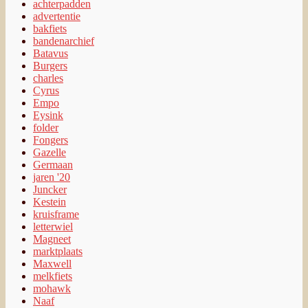
achterpadden
advertentie
bakfiets
bandenarchief
Batavus
Burgers
charles
Cyrus
Empo
Eysink
folder
Fongers
Gazelle
Germaan
jaren '20
Juncker
Kestein
kruisframe
letterwiel
Magneet
marktplaats
Maxwell
melkfiets
mohawk
Naaf