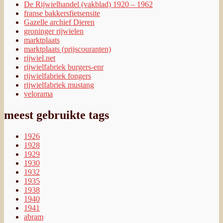
De Rijwielhandel (vakblad) 1920 – 1962
franse bakkersfietsensite
Gazelle archief Dieren
groninger rijwielen
marktplaats
marktplaats (prijscouranten)
rijwiel.net
rijwielfabriek burgers-enr
rijwielfabriek fongers
rijwielfabriek mustang
velorama
meest gebruikte tags
1926
1928
1929
1930
1932
1935
1938
1940
1941
abram