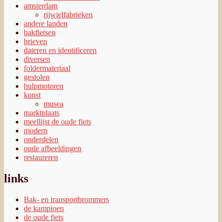
amsterdam
rijwielfabrieken
andere landen
bakfietsen
brieven
dateren en identificeren
diversen
foldermateriaal
gestolen
hulpmotoren
kunst
musea
marktplaats
meellijst de oude fiets
modern
onderdelen
oude afbeeldingen
restaureren
links
Bak- en transportbrommers
de kampioen
de oude fiets