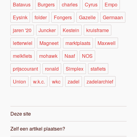
Batavus
Burgers
charles
Cyrus
Empo
Eysink
folder
Fongers
Gazelle
Germaan
jaren '20
Juncker
Kestein
kruisframe
letterwiel
Magneet
marktplaats
Maxwell
melkfiets
mohawk
Naaf
NOS
prijscourant
ronald
Simplex
stafiets
Union
w.k.c.
wkc
zadel
zadelarchief
Deze site
Zelf een artikel plaatsen?