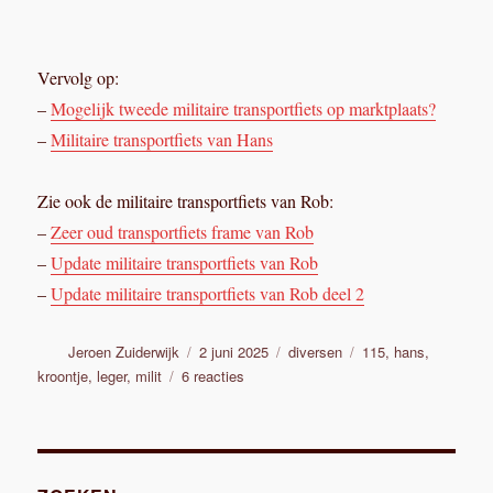
Vervolg op:
–
Mogelijk tweede militaire transportfiets op marktplaats?
–
Militaire transportfiets van Hans
Zie ook de militaire transportfiets van Rob:
–
Zeer oud transportfiets frame van Rob
–
Update militaire transportfiets van Rob
–
Update militaire transportfiets van Rob deel 2
Auteur
Geplaatst
Categorieën
Tags
Jeroen Zuiderwijk
2 juni 2025
diversen
115
,
hans
,
op
op
kroontje
,
leger
,
milit
6 reacties
Militaire
transportfiets
van
Hans,
deel