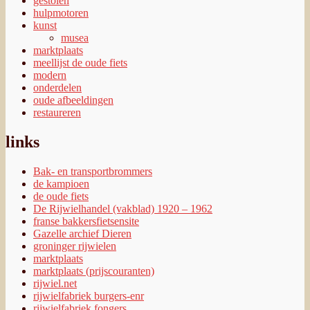
Bak- en transportbrommers
de kampioen
de oude fiets
De Rijwielhandel (vakblad) 1920 – 1962
franse bakkersfietsensite
Gazelle archief Dieren
groninger rijwielen
marktplaats
marktplaats (prijscouranten)
rijwiel.net
rijwielfabriek burgers-enr
rijwielfabriek fongers
rijwielfabriek mustang
velorama
meest gebruikte tags
1926
1928
1929
1930
1932
1935
1938
1940