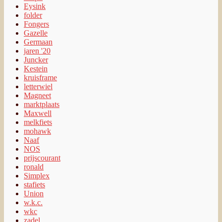
melkfiets
mohawk
Naaf
NOS
prijscourant
ronald
Simplex
stafiets
Union
w.k.c.
wkc
zadel
zadelarchief
Deze site
Zelf een artikel plaatsen?
Overzicht prijscouranten
De oudste transportfiets
transportfiets.net
Ondersteund door WordPress