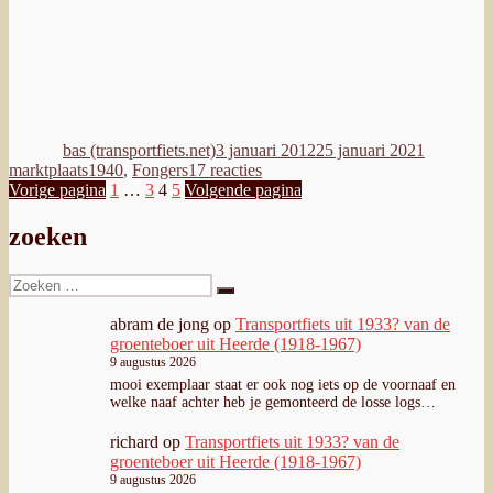
Zoeken
Zoeken
naar:
abram de jong
op
Transportfiets uit 1933? van de
groenteboer uit Heerde (1918-1967)
9 augustus 2026
mooi exemplaar staat er ook nog iets op de voornaaf en
welke naaf achter heb je gemonteerd de losse logs…
richard
op
Transportfiets uit 1933? van de
groenteboer uit Heerde (1918-1967)
9 augustus 2026
mooie fiets Maurice ; met name de mooie afstand tussen het
achterspatbord en frame en die geweldige mooie banden
maakt…
Jeroen Zuiderwijk
op
Transportfiets uit 1933? van de
groenteboer uit Heerde (1918-1967)
8 augustus 2026
Die afzonderlijke lugs aan de onderkant van het balhoofd is
ook apart. Zou dat kunnen omdat de maker niet aparte…
Jeroen Zuiderwijk
op
Transportfiets uit 1933? van de
groenteboer uit Heerde (1918-1967)
8 augustus 2026
Wel iets anders in de bevestiging naar het stuur, en ook niet