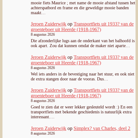
de extra stangen door naar de vooras. Dus…
Jeroen Zuiderwijk
op
Transportfiets uit 1933? van de
groenteboer uit Heerde (1918-1967)
8 augustus 2026
Goed te zien dat er weer lekker gesleuteld wordt :) En een
transportfiets met bekende geschiedenis is natuurlijk extra
interessant.…
Jeroen Zuiderwijk
op
Simplex? van Charles, deel 2
8 augustus 2026
Die staan in het eerdere artikel:
https://transportfiets.net/2025/05/12/simplex-van-charles/
richard
op
Simplex? van Charles, deel 2
4 augustus 2026
heb je ook foto,s van die brede spatborden ?
Jeroen Zuiderwijk
op
Simplex? van Charles, deel 2
4 augustus 2026
Het kan zijn dat er een te korte as in heeft gezeten. Dat was
bij mijn bakfiets ook het geval.…
onderdelen