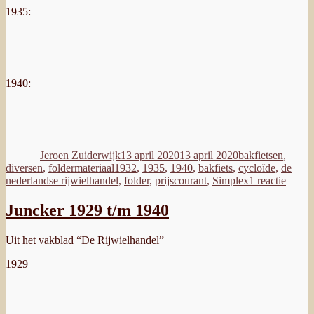
1935:
1940:
Auteur
Geplaatst
Categorieën
op
Jeroen Zuiderwijk
13 april 2020
13 april 2020
bakfietsen
,
Tags
diversen
,
foldermateriaal
1932
,
1935
,
1940
,
bakfiets
,
cycloïde
,
de
op
nederlandse rijwielhandel
,
folder
,
prijscourant
,
Simplex
1 reactie
Simpl
bakfie
Juncker 1929 t/m 1940
1932,
1935
Uit het vakblad “De Rijwielhandel”
&
1940
1929