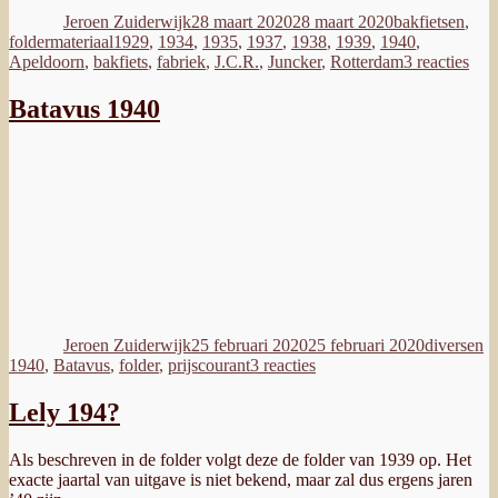
op
Jeroen Zuiderwijk
28 maart 2020
28 maart 2020
bakfietsen
,
Tags
foldermateriaal
1929
,
1934
,
1935
,
1937
,
1938
,
1939
,
1940
,
op
Apeldoorn
,
bakfiets
,
fabriek
,
J.C.R.
,
Juncker
,
Rotterdam
3 reacties
Jun
192
Batavus 1940
t/m
194
Auteur
Geplaatst
Categorie
T
op
Jeroen Zuiderwijk
25 februari 2020
25 februari 2020
diversen
op
1940
,
Batavus
,
folder
,
prijscourant
3 reacties
Batavus
1940
Lely 194?
Als beschreven in de folder volgt deze de folder van 1939 op. Het
exacte jaartal van uitgave is niet bekend, maar zal dus ergens jaren