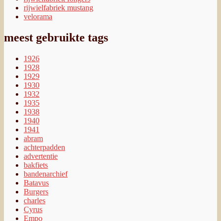
1941
abram
achterpadden
advertentie
bakfiets
bandenarchief
Batavus
Burgers
charles
Cyrus
Empo
Eysink
folder
Fongers
Gazelle
Germaan
jaren '20
Juncker
Kestein
kruisframe
letterwiel
Magneet
marktplaats
Maxwell