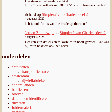
activiteiten
transportfietsraces
amsterdam
rijwielfabrieken
andere landen
bakfietsen
brieven
dateren en identificeren
diversen
foldermateriaal
gestolen
hulpmotoren
kunst
musea
marktplaats
meellijst de oude fiets
modern
onderdelen
oude afbeeldingen
restaureren
links