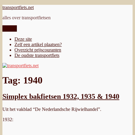
Ga
transportfiets.net
naar
alles over transportfietsen
de
inhoud
Menu
Deze site
Zelf een artikel plaatsen?
Overzicht prijscouranten
De oudste transportfiets
Tag:
1940
Simplex bakfietsen 1932, 1935 & 1940
Uit het vakblad “De Nederlandsche Rijwielhandel”.
1932: