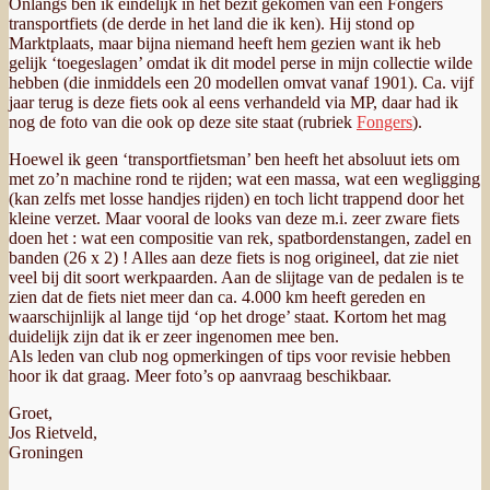
veel bij dit soort werkpaarden. Aan de slijtage van de pedalen is te
zien dat de fiets niet meer dan ca. 4.000 km heeft gereden en
waarschijnlijk al lange tijd ‘op het droge’ staat. Kortom het mag
duidelijk zijn dat ik er zeer ingenomen mee ben.
Als leden van club nog opmerkingen of tips voor revisie hebben
hoor ik dat graag. Meer foto’s op aanvraag beschikbaar.
Groet,
Jos Rietveld,
Groningen
Auteur
Geplaatst
Categorie
op
bas (transportfiets.net)
3 januari 2012
25 januari 2021
Tags
op
marktplaats
1940
,
Fongers
17 reacties
Berichten
Pagina
Pagina
Pagina
Pagina
Fongers
Vorige pagina
1
…
3
4
5
Volgende pagina
TR
paginering
1940
zoeken