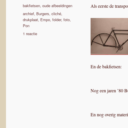
op
Categorieën
bakfietsen
,
oude afbeeldingen
Als eerste de transpo
Tags
archief
,
Burgers
,
cliché
,
drukplaat
,
Empo
,
folder
,
foto
,
Pon
op
1 reactie
Archiefmateriaal
Pon,
Empo
&
Burgers
En de bakfietsen:
Nog een jaren ’80 B
En nog overig materi