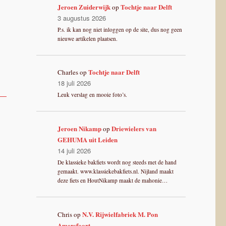
Jeroen Zuiderwijk
Tochtje naar Delft
op
3 augustus 2026
P.s. ik kan nog niet inloggen op de site, dus nog geen
nieuwe artikelen plaatsen.
Tochtje naar Delft
Charles
op
18 juli 2026
Leuk verslag en mooie foto’s.
Jeroen Nikamp
Driewielers van
op
GEHUMA uit Leiden
14 juli 2026
De klassieke bakfiets wordt nog steeds met de hand
gemaakt. www.klassiekebakfiets.nl. Nijland maakt
deze fiets en HoutNikamp maakt de mahonie…
N.V. Rijwielfabriek M. Pon
Chris
op
Amersfoort