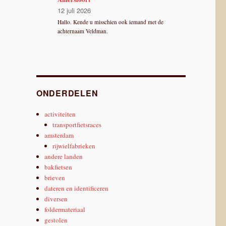
12 juli 2026
Hallo. Kende u misschien ook iemand met de
achternaam Veldman.
ONDERDELEN
activiteiten
transportfietsraces
amsterdam
rijwielfabrieken
andere landen
bakfietsen
brieven
dateren en identificeren
diversen
foldermateriaal
gestolen