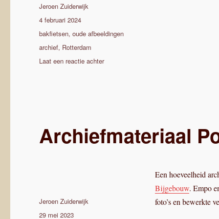
Auteur
Jeroen Zuiderwijk
Geplaatst
4 februari 2024
op
Categorieën
bakfietsen
,
oude afbeeldingen
Tags
archief
,
Rotterdam
op
Laat een reactie achter
Uit
het
stadsarchief
Rotterdam
Archiefmateriaal P
Een hoeveelheid arc
Bijgebouw
. Empo en
Auteur
Jeroen Zuiderwijk
foto’s en bewerkte ve
Geplaatst
29 mei 2023