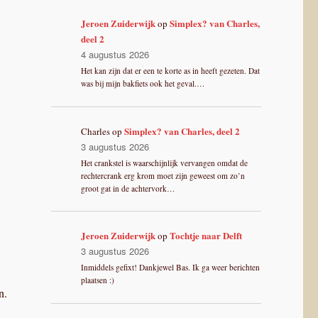
Jeroen Zuiderwijk
Simplex? van Charles,
op
deel 2
4 augustus 2026
Het kan zijn dat er een te korte as in heeft gezeten. Dat
was bij mijn bakfiets ook het geval.…
Simplex? van Charles, deel 2
Charles
op
3 augustus 2026
Het crankstel is waarschijnlijk vervangen omdat de
rechtercrank erg krom moet zijn geweest om zo’n
groot gat in de achtervork…
Jeroen Zuiderwijk
Tochtje naar Delft
op
3 augustus 2026
Inmiddels gefixt! Dankjewel Bas. Ik ga weer berichten
plaatsen :)
n.