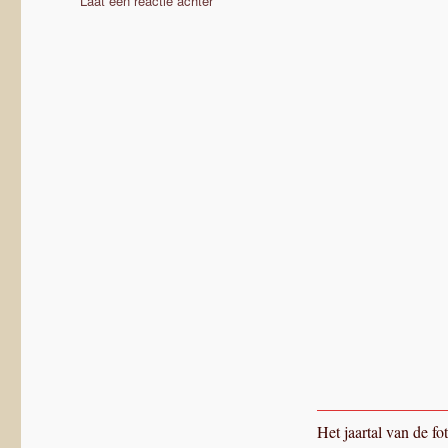
Laat een reactie achter
Fongers
eind
jaren
’20,
Gazelle
Archief
Dieren
Het jaartal van de f