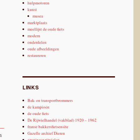
hulpmotoren
kunst
musea
marktplaats
meellijst de oude fiets
modern
onderdelen
oude afbeeldingen
restaureren
LINKS
Bak- en transportbrommers
de kampioen
de oude fiets
De Rijwielhandel (vakblad) 1920 – 1962
franse bakkersfietsensite
Gazelle archief Dieren
n
groninger rijwielen