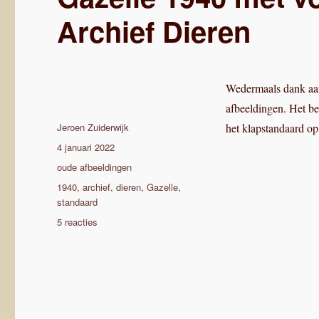
Archief Dieren
Wedermaals dank aa
afbeeldingen. Het be
Auteur
Jeroen Zuiderwijk
het klapstandaard op
Geplaatst
4 januari 2022
op
Categorieën
oude afbeeldingen
Tags
1940
,
archief
,
dieren
,
Gazelle
,
standaard
op
5 reacties
Gazelle
1940
met
voorstandaard,
Gazelle
Archief