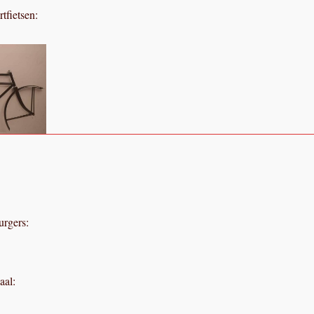
rtfietsen:
urgers:
aal: