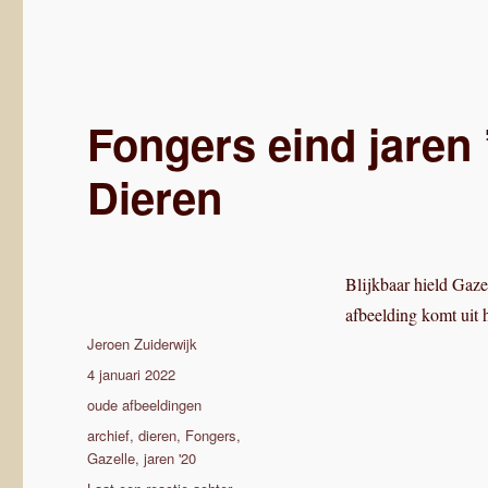
Fongers eind jaren 
Dieren
Blijkbaar hield Gaze
afbeelding komt uit 
Auteur
Jeroen Zuiderwijk
Geplaatst
4 januari 2022
op
Categorieën
oude afbeeldingen
Tags
archief
,
dieren
,
Fongers
,
Gazelle
,
jaren '20
op