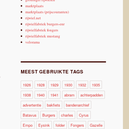
marktplaats
marktplaats (prijscouranten)
rijwiel.net
rijwielfabriek burgers-enr
rijwielfabriek fongers
rijwielfabriek mustang
velorama
MEEST GEBRUIKTE TAGS
s
1926
1928
1929
1930
1932
1935
1938
1940
1941
abram
achterpadden
advertentie
bakfiets
bandenarchief
Batavus
Burgers
charles
Cyrus
Empo
Eysink
folder
Fongers
Gazelle