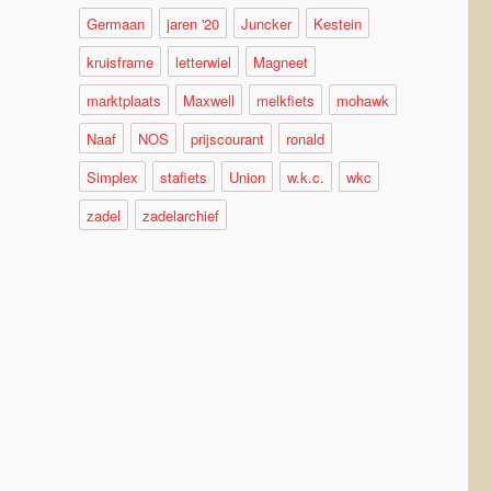
Germaan
jaren '20
Juncker
Kestein
kruisframe
letterwiel
Magneet
marktplaats
Maxwell
melkfiets
mohawk
Naaf
NOS
prijscourant
ronald
Simplex
stafiets
Union
w.k.c.
wkc
zadel
zadelarchief