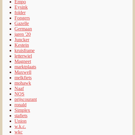
Empo
Eysink
folder
Fongers
Gazelle
Germaan
jaren '20
Juncker
Kestein
kruisframe
letterwiel
Magneet
marktplaats
Maxwell
melkfiets
mohawk
Naaf
NOS
prijscourant
ronald
Simplex
stafiets
Union
w.k.c.
wkc