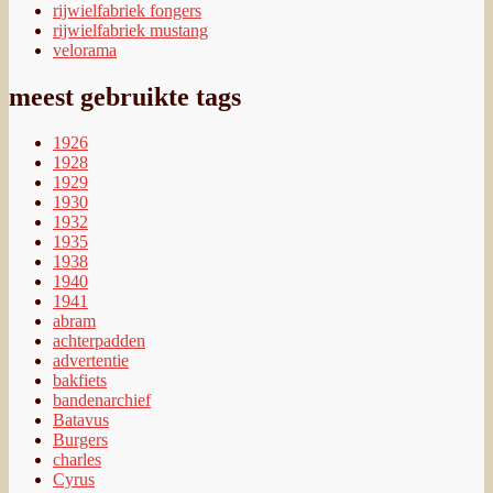
rijwielfabriek fongers
rijwielfabriek mustang
velorama
meest gebruikte tags
1926
1928
1929
1930
1932
1935
1938
1940
1941
abram
achterpadden
advertentie
bakfiets
bandenarchief
Batavus
Burgers
charles
Cyrus