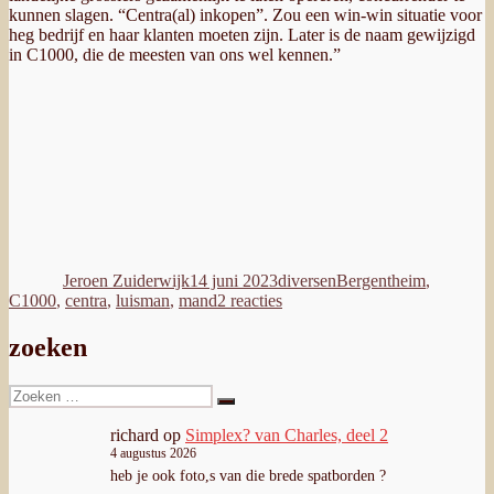
kunnen slagen. “Centra(al) inkopen”. Zou een win-win situatie voor
heg bedrijf en haar klanten moeten zijn. Later is de naam gewijzigd
in C1000, die de meesten van ons wel kennen.”
Auteur
Geplaatst
Categorieën
Tags
op
Jeroen Zuiderwijk
14 juni 2023
diversen
Bergentheim
,
op
C1000
,
centra
,
luisman
,
mand
2 reacties
Mand
van
zoeken
Centra,
F.
Zoeken
Luisman,
Zoeken
naar:
Bergentheim
richard
op
Simplex? van Charles, deel 2
4 augustus 2026
heb je ook foto,s van die brede spatborden ?