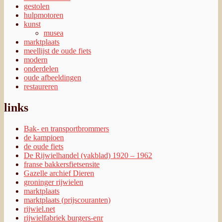
gestolen
hulpmotoren
kunst
musea
marktplaats
meellijst de oude fiets
modern
onderdelen
oude afbeeldingen
restaureren
links
Bak- en transportbrommers
de kampioen
de oude fiets
De Rijwielhandel (vakblad) 1920 – 1962
franse bakkersfietsensite
Gazelle archief Dieren
groninger rijwielen
marktplaats
marktplaats (prijscouranten)
rijwiel.net
rijwielfabriek burgers-enr