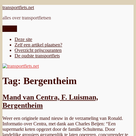
Ga
transportfiets.net
naar
alles over transportfietsen
de
inhoud
Menu
Deze site
Zelf een artikel plaatsen?
Overzicht prijscouranten
De oudste transportfiets
Tag:
Bergentheim
Mand van Centra, F. Luisman,
Bergentheim
Weer een originele mand nieuw in de verzameling van Ronald.
Informatio over Centra, met dank aan Charles Beijen: “Een
supermarkt keten opgezet door de familie Schuitema. Door
landelijke grossiers gezamenlijk te laten opereren, concurrender te