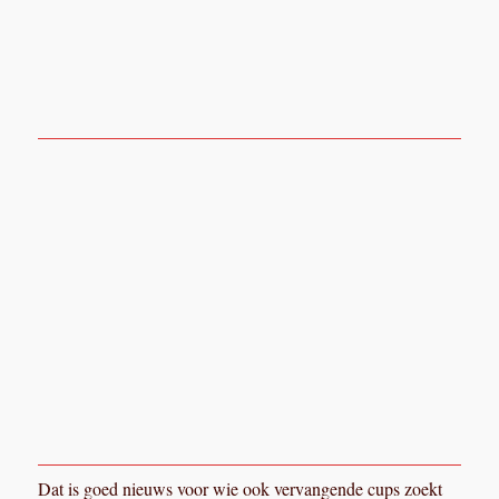
Dat is goed nieuws voor wie ook vervangende cups zoekt
voor zijn stafiets!
In deze cups past dan weer de normale dikte BSA trapas,
dus niet de dikke 17,5mm variant. Die zijn ook niet te
vinden, dus dat kan juist positief zijn. Alleen betekent het
wel dat je er een ander crankstel op moet zetten. Als trapas
kun je dan op zoek naar een Bayliss Wiley No. 3. Die zijn
zeldzaam, maar niet onmogelijk om te vinden. Als
alternatief zijn er in Amerika BSA trapassen die de juiste