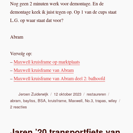
Nog geen 2 minuten werk voor demontage. En de
demontage keek ik juist tegen op. Op 1 van de cups staat
L.G. op waar staat dat voor?
Abram
Vervolg op:
–
Maxwell kruisframe op marktplaats
–
Maxwell kruisframe van Abram
–
Maxwell kruisframe van Abram deel 2: balhoofd
Auteur
Geplaatst
Categorieën
Tags
Jeroen Zuiderwijk
12 oktober 2023
restaureren
op
abram
,
bayliss
,
BSA
,
kruisframe
,
Maxwell
,
No.3
,
trapas
,
wiley
op
2 reacties
Maxwell
kruisframe
van
Jaren ’20 transportfiets van
Abram