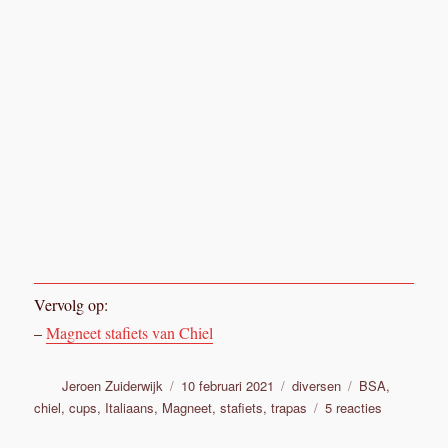
Vervolg op:
–
Magneet stafiets van Chiel
Auteur
Geplaatst
Categorieën
Tags
Jeroen Zuiderwijk
10 februari 2021
diversen
BSA
,
op
op
chiel
,
cups
,
Italiaans
,
Magneet
,
stafiets
,
trapas
5 reacties
De
magneet
stafiets
“Lucas” transportfiets van
van
Chiel
Abram, deel 2
deel
2,
nieuw
cups
en
trapas
&
crankstel