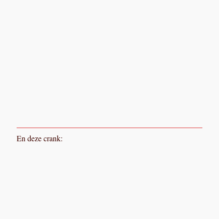
En deze crank:
En gemonteerd (spie moet nog passend worden gemaakt):