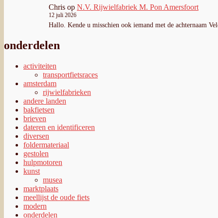
Chris
op
N.V. Rijwielfabriek M. Pon Amersfoort
12 juli 2026
Hallo. Kende u misschien ook iemand met de achternaam Ve
onderdelen
activiteiten
transportfietsraces
amsterdam
rijwielfabrieken
andere landen
bakfietsen
brieven
dateren en identificeren
diversen
foldermateriaal
gestolen
hulpmotoren
kunst
musea
marktplaats
meellijst de oude fiets
modern
onderdelen