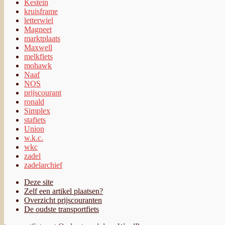
Kestein
kruisframe
letterwiel
Magneet
marktplaats
Maxwell
melkfiets
mohawk
Naaf
NOS
prijscourant
ronald
Simplex
stafiets
Union
w.k.c.
wkc
zadel
zadelarchief
Deze site
Zelf een artikel plaatsen?
Overzicht prijscouranten
De oudste transportfiets