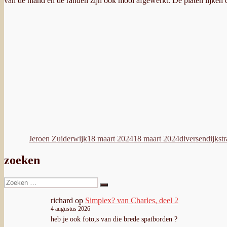
van de mand en de randen zijn ook mooi afgewerkt. De platen lijken d
Auteur
Geplaatst
Categorieën
Tags
op
Jeroen Zuiderwijk
18 maart 2024
18 maart 2024
diversen
dijkstr
zoeken
Zoeken
Zoeken
naar:
richard
op
Simplex? van Charles, deel 2
4 augustus 2026
heb je ook foto,s van die brede spatborden ?