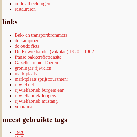
oude afbeeldingen
restaureren
links
Bak- en transportbrommers
de kampioen
de oude fiets
De Rijwielhandel (vakblad) 1920 – 1962
franse bakkersfietsensite
Gazelle archief Dieren
groninger rijwielen
marktplaats
marktplaats (prijscouranten)
rijwiel.net
rijwielfabriek burgers-enr
rijwielfabriek fongers
rijwielfabriek mustang
velorama
meest gebruikte tags
1926