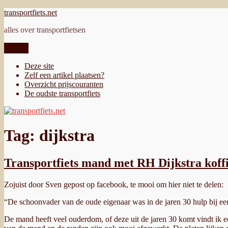
Ga
transportfiets.net
naar
alles over transportfietsen
de
inhoud
Menu
Deze site
Zelf een artikel plaatsen?
Overzicht prijscouranten
De oudste transportfiets
Tag:
dijkstra
Transportfiets mand met RH Dijkstra koffi
Zojuist door Sven gepost op facebook, te mooi om hier niet te delen:
“De schoonvader van de oude eigenaar was in de jaren 30 hulp bij een
De mand heeft veel ouderdom, of deze uit de jaren 30 komt vindt ik ec