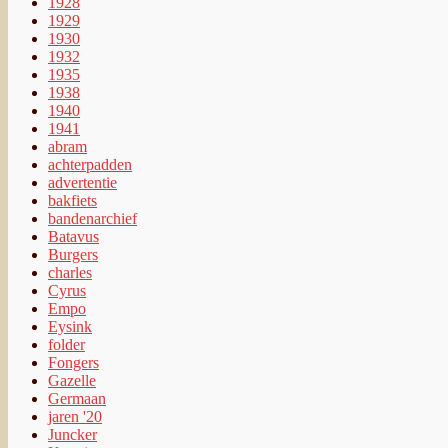
1928
1929
1930
1932
1935
1938
1940
1941
abram
achterpadden
advertentie
bakfiets
bandenarchief
Batavus
Burgers
charles
Cyrus
Empo
Eysink
folder
Fongers
Gazelle
Germaan
jaren '20
Juncker