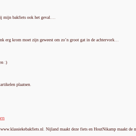
bij mijn bakfiets ook het geval.…
rank erg krom moet zijn geweest om zo’n groot gat in de achtervork…
en :)
artikelen plaatsen.
den
. www.klassiekebakfiets.nl. Nijland maakt deze fiets en HoutNikamp maakt d