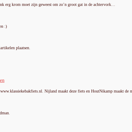
rank erg krom moet zijn geweest om zo’n groot gat in de achtervork…
en :)
artikelen plaatsen.
den
. www.klassiekebakfiets.nl. Nijland maakt deze fiets en HoutNikamp maakt d
ldman.