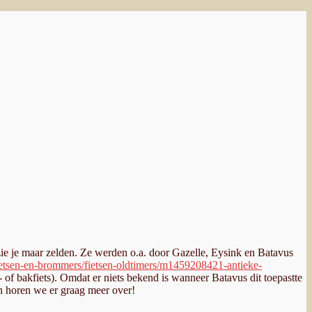
n zie je maar zelden. Ze werden o.a. door Gazelle, Eysink en Batavus
fietsen-en-brommers/fietsen-oldtimers/m1459208421-antieke-
ort- of bakfiets). Omdat er niets bekend is wanneer Batavus dit toepastte
an horen we er graag meer over!