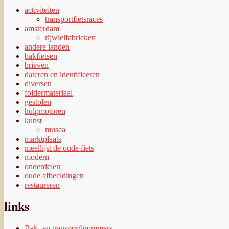
activiteiten
transportfietsraces
amsterdam
rijwielfabrieken
andere landen
bakfietsen
brieven
dateren en identificeren
diversen
foldermateriaal
gestolen
hulpmotoren
kunst
musea
marktplaats
meellijst de oude fiets
modern
onderdelen
oude afbeeldingen
restaureren
links
Bak- en transportbrommers