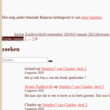
Het enig ander bekende Batavus kettingwiel is van
deze bakfiets
.
Auteur
Geplaatst
Categori
op
Jeroen Zuiderwijk
20 september 2019
24 januari 2021
diversen
Berichten
Pagina
Pagina
Pagina
Vorige pagina
1
…
5
6
paginering
zoeken
Zoeken
Zoeken
naar:
richard
op
Simplex? van Charles, deel 2
4 augustus 2026
heb je ook foto,s van die brede spatborden ?
Jeroen Zuiderwijk
op
Simplex? van Charles, deel 2
4 augustus 2026
Het kan zijn dat er een te korte as in heeft gezeten. Dat was 
Charles
op
Simplex? van Charles, deel 2
3 augustus 2026