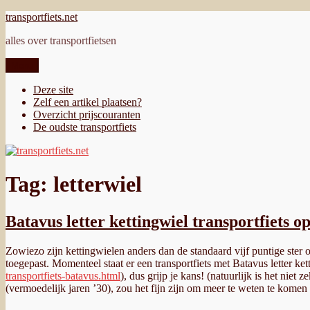
Ga
transportfiets.net
naar
alles over transportfietsen
de
inhoud
Menu
Deze site
Zelf een artikel plaatsen?
Overzicht prijscouranten
De oudste transportfiets
Tag:
letterwiel
Batavus letter kettingwiel transportfiets o
Zowiezo zijn kettingwielen anders dan de standaard vijf puntige ster o
toegepast. Momenteel staat er een transportfiets met Batavus letter ket
transportfiets-batavus.html
), dus grijp je kans! (natuurlijk is het niet
(vermoedelijk jaren ’30), zou het fijn zijn om meer te weten te kome