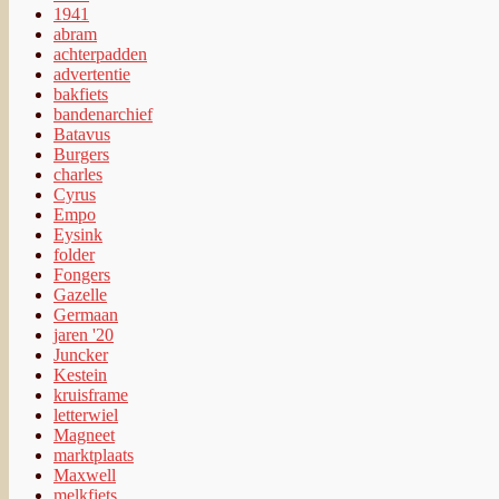
1941
abram
achterpadden
advertentie
bakfiets
bandenarchief
Batavus
Burgers
charles
Cyrus
Empo
Eysink
folder
Fongers
Gazelle
Germaan
jaren '20
Juncker
Kestein
kruisframe
letterwiel
Magneet
marktplaats
Maxwell
melkfiets