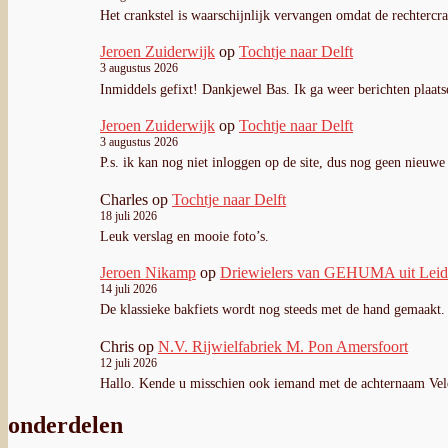
Het crankstel is waarschijnlijk vervangen omdat de rechterc
Jeroen Zuiderwijk
op
Tochtje naar Delft
3 augustus 2026
Inmiddels gefixt! Dankjewel Bas. Ik ga weer berichten plaats
Jeroen Zuiderwijk
op
Tochtje naar Delft
3 augustus 2026
P.s. ik kan nog niet inloggen op de site, dus nog geen nieuwe 
Charles
op
Tochtje naar Delft
18 juli 2026
Leuk verslag en mooie foto’s.
Jeroen Nikamp
op
Driewielers van GEHUMA uit Lei
14 juli 2026
De klassieke bakfiets wordt nog steeds met de hand gemaakt
Chris
op
N.V. Rijwielfabriek M. Pon Amersfoort
12 juli 2026
Hallo. Kende u misschien ook iemand met de achternaam Ve
onderdelen