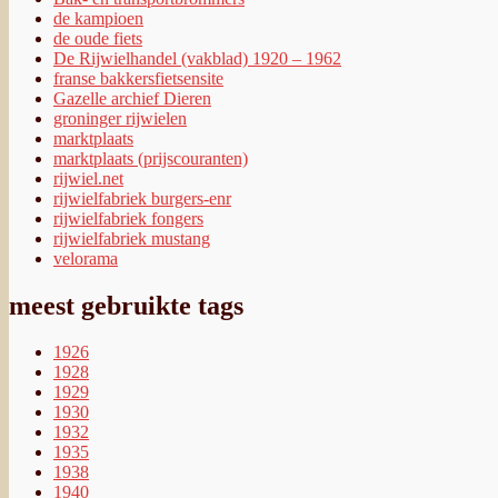
de kampioen
de oude fiets
De Rijwielhandel (vakblad) 1920 – 1962
franse bakkersfietsensite
Gazelle archief Dieren
groninger rijwielen
marktplaats
marktplaats (prijscouranten)
rijwiel.net
rijwielfabriek burgers-enr
rijwielfabriek fongers
rijwielfabriek mustang
velorama
meest gebruikte tags
1926
1928
1929
1930
1932
1935
1938
1940