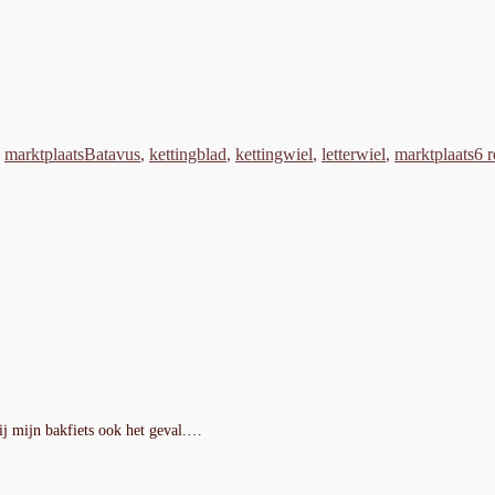
eën
Tags
,
marktplaats
Batavus
,
kettingblad
,
kettingwiel
,
letterwiel
,
marktplaats
6 r
bij mijn bakfiets ook het geval.…