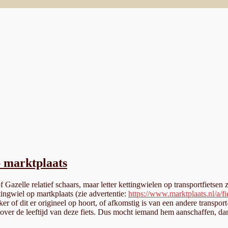
p marktplaats
f Gazelle relatief schaars, maar letter kettingwielen op transportfietse
tingwiel op martkplaats (zie advertentie:
https://www.marktplaats.nl/a/
 zeker of dit er origineel op hoort, of afkomstig is van een andere transp
n over de leeftijd van deze fiets. Dus mocht iemand hem aanschaffen, d