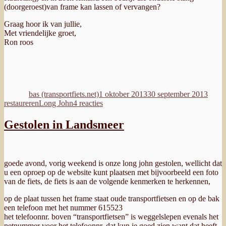
(doorgeroest)van frame kan lassen of vervangen?
Graag hoor ik van jullie,
Met vriendelijke groet,
Ron roos
Auteur
Geplaatst
Categ
op
bas (transportfiets.net)
1 oktober 2013
30 september 2013
Tags
op
restaureren
Long John
4 reacties
Long
John
Gestolen in Landsmeer
met
wat
werk
goede avond, vorig weekend is onze long john gestolen, wellicht dat
u een oproep op de website kunt plaatsen met bijvoorbeeld een foto
van de fiets, de fiets is aan de volgende kenmerken te herkennen,
op de plaat tussen het frame staat oude transportfietsen en op de bak
een telefoon met het nummer 615523
het telefoonnr. boven “transportfietsen” is weggelslepen evenals het
netnummer voor het telefoonnr, dat kun je goed zien want dat heeft