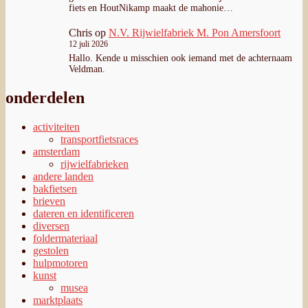
fiets en HoutNikamp maakt de mahonie…
Chris
op
N.V. Rijwielfabriek M. Pon Amersfoort
12 juli 2026
Hallo. Kende u misschien ook iemand met de achternaam
Veldman.
onderdelen
activiteiten
transportfietsraces
amsterdam
rijwielfabrieken
andere landen
bakfietsen
brieven
dateren en identificeren
diversen
foldermateriaal
gestolen
hulpmotoren
kunst
musea
marktplaats