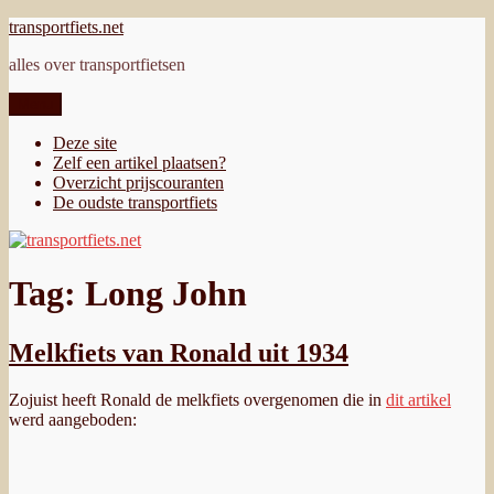
Ga
transportfiets.net
naar
alles over transportfietsen
de
inhoud
Menu
Deze site
Zelf een artikel plaatsen?
Overzicht prijscouranten
De oudste transportfiets
Tag:
Long John
Melkfiets van Ronald uit 1934
Zojuist heeft Ronald de melkfiets overgenomen die in
dit artikel
werd aangeboden: