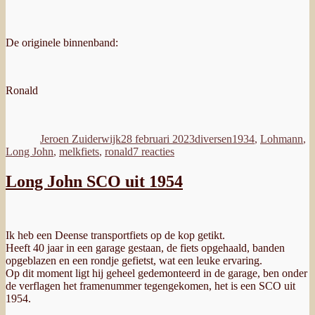
De originele binnenband:
Ronald
Auteur
Geplaatst
Categorieën
Tags
op
Jeroen Zuiderwijk
28 februari 2023
diversen
1934
,
Lohmann
,
op
Long John
,
melkfiets
,
ronald
7 reacties
Melkfiets
van
Long John SCO uit 1954
Ronald
uit
1934
Ik heb een Deense transportfiets op de kop getikt.
Heeft 40 jaar in een garage gestaan, de fiets opgehaald, banden
opgeblazen en een rondje gefietst, wat een leuke ervaring.
Op dit moment ligt hij geheel gedemonteerd in de garage, ben onder
de verflagen het framenummer tegengekomen, het is een SCO uit
1954.