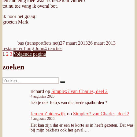
iemand enig idee waar ik deze kan vinden?
tot nu toe vang ik overal bot.
ik hoor het graag!
groeten Mark
Auteur
Geplaatst
Categorieë
op
bas (transportfiets.net)
27 maart 2013
26 maart 2013
Tags
op
restaureren
Long John
4 reacties
Berichten
Pagina
Pagina
Pagina
Gezocht:
1
2
3
Volgende pagina
voorspatbord
paginering
Long
zoeken
John
Zoeken
Zoeken
naar:
richard
op
Simplex? van Charles, deel 2
4 augustus 2026
heb je ook foto,s van die brede spatborden ?
Jeroen Zuiderwijk
op
Simplex? van Charles, deel 2
4 augustus 2026
Het kan zijn dat er een te korte as in heeft gezeten. Dat was
bij mijn bakfiets ook het geval.…