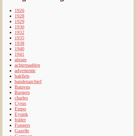
1926
1928
1929
1930
1932
1935
1938
1940
1941
abram
achterpadden
advertentie
bakfiets
bandenarchief
Batavus
Burgers
charles
Cyrus
Empo
Eysink
folder
Fongers
Gazelle