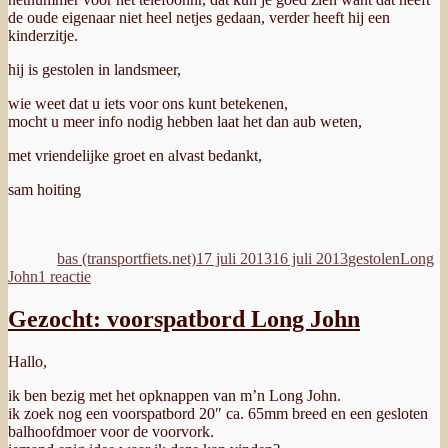
de oude eigenaar niet heel netjes gedaan, verder heeft hij een
kinderzitje.
hij is gestolen in landsmeer,
wie weet dat u iets voor ons kunt betekenen,
mocht u meer info nodig hebben laat het dan aub weten,
met vriendelijke groet en alvast bedankt,
sam hoiting
Auteur
Geplaatst
Categorieën
Tags
op
bas (transportfiets.net)
17 juli 2013
16 juli 2013
gestolen
Long
op
John
1 reactie
Gestolen
in
Gezocht: voorspatbord Long John
Landsmeer
Hallo,
ik ben bezig met het opknappen van m’n Long John.
ik zoek nog een voorspatbord 20″ ca. 65mm breed en een gesloten
balhoofdmoer voor de voorvork.