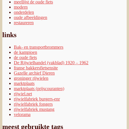
meellijst de oude fiets
modern
onderdelen
oude afbeeldingen
restaureren
links
Bak- en transportbrommers
de kampioen
de oude fiets
De Rijwielhandel (vakblad) 1920 – 1962
franse bakkersfietsensite
Gazelle archief Dieren
groninger rijwielen
marktplaats
marktplaats (prijscouranten)
rijwiel.net
rijwielfabriek burgers-enr
rijwielfabriek fongers
rijwielfabriek mustang
velorama
meest gebruikte tags