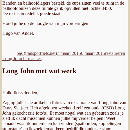
Banden en balhoofdlagers besteld, de cups zitten veel te ruim in de
balhoofdbuizen deze ruimte ga ik opvullen met loctite 3450.
De rest is in redelijk goede staat.
Houd jullie op de hoogte van mijn vorderingen
Hugo van Andel.
Auteur
Geplaatst
Categorieën
Ta
op
bas (transportfiets.net)
7 maart 2015
6 maart 2015
restaureren
op
Long John
12 reacties
Long
John
Long John met wat werk
SCO
uit
1954
Hallo fietsvrienden,
Zag op jullie site artikel en foto’s van restauratie van Long John van
Davy Sleijster. Heb afgelopen weekend zelf een oude (CSO) Long
John gekocht (zie foto’s). Er moet nogal wat aan gebeuren zoals je
ziet! Ik dacht misschien kunnen jullie mij verder helpen! Weet
iemand waar ik onderdelen kan vinden (spatborden, koppelingen
stuurstang) en ik zoek iemand/een bedrijf die onderste stang