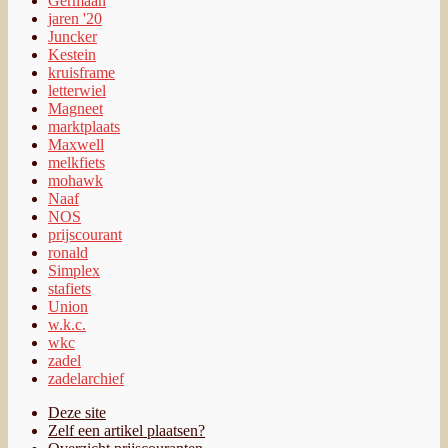
Germaan
jaren '20
Juncker
Kestein
kruisframe
letterwiel
Magneet
marktplaats
Maxwell
melkfiets
mohawk
Naaf
NOS
prijscourant
ronald
Simplex
stafiets
Union
w.k.c.
wkc
zadel
zadelarchief
Deze site
Zelf een artikel plaatsen?