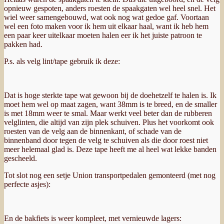
opnieuw gespoten, anders roesten de spaakgaten wel heel snel. Het
wiel weer samengebouwd, wat ook nog wat gedoe gaf. Voortaan
wel een foto maken voor ik hem uit elkaar haal, want ik heb hem
een paar keer uitelkaar moeten halen eer ik het juiste patroon te
pakken had.
P.s. als velg lint/tape gebruik ik deze:
Dat is hoge sterkte tape wat gewoon bij de doehetzelf te halen is. Ik
moet hem wel op maat zagen, want 38mm is te breed, en de smaller
is met 18mm weer te smal. Maar werkt veel beter dan de rubberen
velglinten, die altijd van zijn plek schuiven. Plus het voorkomt ook
roesten van de velg aan de binnenkant, of schade van de
binnenband door tegen de velg te schuiven als die door roest niet
meer helemaal glad is. Deze tape heeft me al heel wat lekke banden
gescheeld.
Tot slot nog een setje Union transportpedalen gemonteerd (met nog
perfecte asjes):
En de bakfiets is weer kompleet, met vernieuwde lagers: