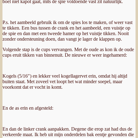
boel niet kapot gaat, mits de spie voldoende vast zit natuurlijk.
P.s. het aambeeld gebruik ik om de spies los te maken, of weer vast
te tikken. Een bus tussen de crank en het aambeeld, een vuistje op
de spie en dan met een tweede hamer op het vuistje tikken. Nooit
zonder ondersteuning doen, dan vangt je lager de klappen op.
Volgende stap is de cups vervangen. Met de oude as kon ik de oude
cups eruit tikken van binnenuit. De nieuwe er weer ingehamerd:
Kogels (5/16″) en lekker veel kogellagervet erin, omdat hij altijd
buiten staat. Met zoveel vet loopt het wat minder soepel, maar
voorkomt dat er vocht in komt.
En de as erin en afgesteld:
En dan de linker crank aanpakken. Degene die erop zat had dus de
verkeerde maat. Ik heb uit mijn onderdelen bak eentje gevonden die