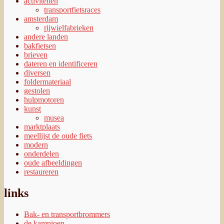
activiteiten
transportfietsraces
amsterdam
rijwielfabrieken
andere landen
bakfietsen
brieven
dateren en identificeren
diversen
foldermateriaal
gestolen
hulpmotoren
kunst
musea
marktplaats
meellijst de oude fiets
modern
onderdelen
oude afbeeldingen
restaureren
links
Bak- en transportbrommers
de kampioen