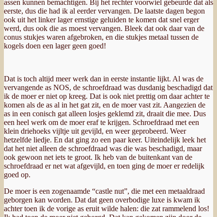
assen kunnen bemachtigen. Bij het rechter voorwiel gebeurde dat als
eerste, dus die had ik al eerder vervangen. De laatste dagen begon
ook uit het linker lager ernstige geluiden te komen dat snel erger
werd, dus ook die as moest vervangen. Bleek dat ook daar van de
conus stukjes waren afgebroken, en die stukjes metaal tussen de
kogels doen een lager geen goed!
Dat is toch altijd meer werk dan in eerste instantie lijkt. Al was de
vervangende as NOS, de schroefdraad was dusdanig beschadigd dat
ik de moer er niet op kreeg. Dat is ook niet prettig om daar achter te
komen als de as al in het gat zit, en de moer vast zit. Aangezien de
as in een conisch gat alleen losjes geklemd zit, draait die mee. Dus
een heel werk om de moer eraf te krijgen. Schroefdraad met een
klein driehoeks vijltje uit gevijld, en weer geprobeerd. Weer
hetzelfde liedje. En dat ging zo een paar keer. Uiteindelijk leek het
dat het niet alleen de schroefdraad was die was beschadigd, maar
ook gewoon net iets te groot. Ik heb van de buitenkant van de
schroefdraad er net wat afgevijld, en toen ging de moer er redelijk
goed op.
De moer is een zogenaamde “castle nut”, die met een metaaldraad
geborgen kan worden. Dat dat geen overbodige luxe is kwam ik
achter toen ik de vorige as eruit wilde halen: die zat rammelend los!