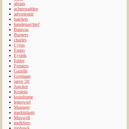
abram
achterpadden
advertentie
bakfiets
bandenarchief
Batavus
Burgers
charles
Cyrus
Empo
Eysink
folder
Fongers
Gazelle
Germaan
jaren '20
Juncker
Kestein
kruisframe
letterwiel
Magneet
marktplaats
Maxwell
melkfiets
mohawk