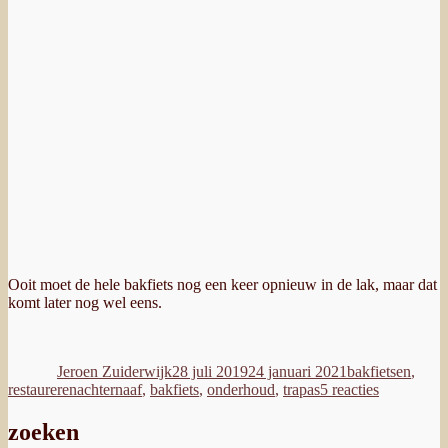
Ooit moet de hele bakfiets nog een keer opnieuw in de lak, maar dat
komt later nog wel eens.
Auteur
Geplaatst
Categorieën
op
Jeroen Zuiderwijk
28 juli 2019
24 januari 2021
bakfietsen
,
Tags
op
restaureren
achternaaf
,
bakfiets
,
onderhoud
,
trapas
5 reacties
Bakfiets
onderhoud
zoeken
trapas