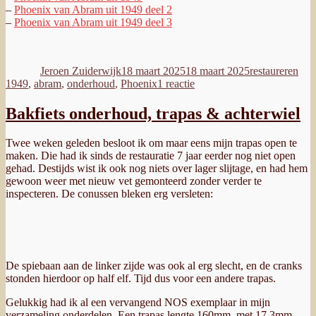
–
Phoenix van Abram uit 1949 deel 2
–
Phoenix van Abram uit 1949 deel 3
Auteur
Geplaatst
Categorieën
Tag
op
Jeroen Zuiderwijk
18 maart 2025
18 maart 2025
restaureren
op
1949
,
abram
,
onderhoud
,
Phoenix
1 reactie
Phoenix
van
Bakfiets onderhoud, trapas & achterwiel
Abram
uit
Twee weken geleden besloot ik om maar eens mijn trapas open te
1949
maken. Die had ik sinds de restauratie 7 jaar eerder nog niet open
deel
gehad. Destijds wist ik ook nog niets over lager slijtage, en had hem
4:
gewoon weer met nieuw vet gemonteerd zonder verder te
terug
inspecteren. De conussen bleken erg versleten:
voor
onderhoud
De spiebaan aan de linker zijde was ook al erg slecht, en de cranks
stonden hierdoor op half elf. Tijd dus voor een andere trapas.
Gelukkig had ik al een vervangend NOS exemplaar in mijn
verzameling onderdelen. Een trapas lengte 160mm, met 17,3mm