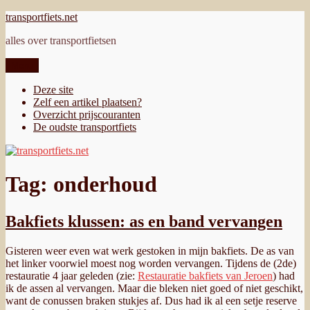
Ga
transportfiets.net
naar
alles over transportfietsen
de
inhoud
Menu
Deze site
Zelf een artikel plaatsen?
Overzicht prijscouranten
De oudste transportfiets
Tag:
onderhoud
Bakfiets klussen: as en band vervangen
Gisteren weer even wat werk gestoken in mijn bakfiets. De as van
het linker voorwiel moest nog worden vervangen. Tijdens de (2de)
restauratie 4 jaar geleden (zie:
Restauratie bakfiets van Jeroen
) had
ik de assen al vervangen. Maar die bleken niet goed of niet geschikt,
want de conussen braken stukjes af. Dus had ik al een setje reserve