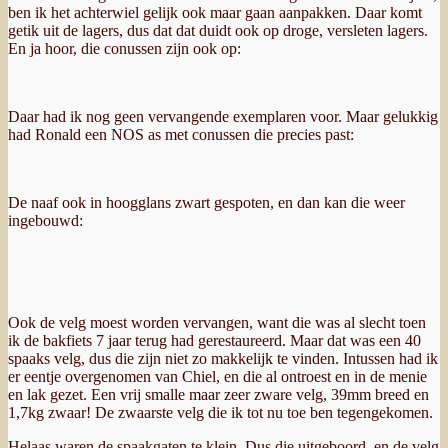
ben ik het achterwiel gelijk ook maar gaan aanpakken. Daar komt
getik uit de lagers, dus dat dat duidt ook op droge, versleten lagers.
En ja hoor, die conussen zijn ook op:
Daar had ik nog geen vervangende exemplaren voor. Maar gelukkig
had Ronald een NOS as met conussen die precies past:
De naaf ook in hoogglans zwart gespoten, en dan kan die weer
ingebouwd:
Ook de velg moest worden vervangen, want die was al slecht toen
ik de bakfiets 7 jaar terug had gerestaureerd. Maar dat was een 40
spaaks velg, dus die zijn niet zo makkelijk te vinden. Intussen had ik
er eentje overgenomen van Chiel, en die al ontroest en in de menie
en lak gezet. Een vrij smalle maar zeer zware velg, 39mm breed en
1,7kg zwaar! De zwaarste velg die ik tot nu toe ben tegengekomen.
Helaas waren de spaakgaten te klein. Dus die uitgeboord, en de velg