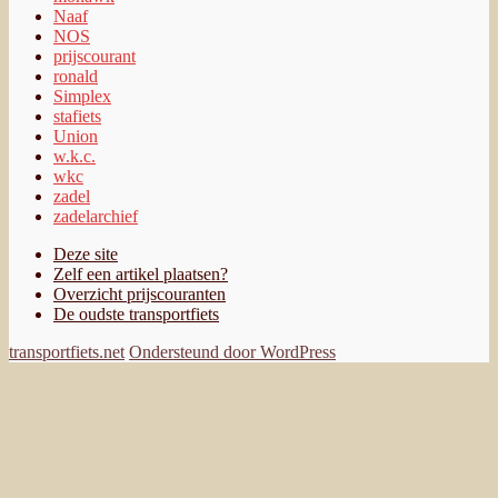
Naaf
NOS
prijscourant
ronald
Simplex
stafiets
Union
w.k.c.
wkc
zadel
zadelarchief
Deze site
Zelf een artikel plaatsen?
Overzicht prijscouranten
De oudste transportfiets
transportfiets.net
Ondersteund door WordPress