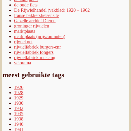
de oude fiets
De Rijwielhandel (vakblad) 1920 – 1962
franse bakkersfietsensite
Gazelle archief Dieren
groninger rijwielen
marktplaats
marktplaats (prijscouranten)
rijwiel.net
rijwielfabriek burgers-enr
rijwielfabriek fongers
rijwielfabriek mustang
velorama
meest gebruikte tags
1926
1928
1929
1930
1932
1935
1938
1940
1941