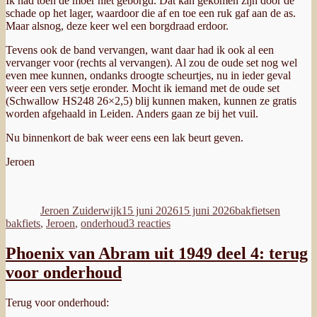
Ik had toen de moer niet geborgd. Dat kan gekomen zijn door de
schade op het lager, waardoor die af en toe een ruk gaf aan de as.
Maar alsnog, deze keer wel een borgdraad erdoor.
Tevens ook de band vervangen, want daar had ik ook al een
vervanger voor (rechts al vervangen). Al zou de oude set nog wel
even mee kunnen, ondanks droogte scheurtjes, nu in ieder geval
weer een vers setje eronder. Mocht ik iemand met de oude set
(Schwallow HS248 26×2,5) blij kunnen maken, kunnen ze gratis
worden afgehaald in Leiden. Anders gaan ze bij het vuil.
Nu binnenkort de bak weer eens een lak beurt geven.
Jeroen
Auteur
Geplaatst
Categorieën
Tags
op
Jeroen Zuiderwijk
15 juni 2026
15 juni 2026
bakfietsen
op
bakfiets
,
Jeroen
,
onderhoud
3 reacties
Bakfiets
klussen:
Phoenix van Abram uit 1949 deel 4: terug
as
voor onderhoud
en
band
vervangen
Terug voor onderhoud: