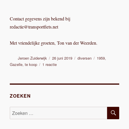
Contact gegevens zijn bekend bij
redactie@transportfiets.net
Met vriendelijke groeten, Ton van der Weerden.
Auteur
Geplaatst
Categorieën
Tags
Jeroen Zuiderwijk
26 juni 2019
diversen
1959
,
op
op
Gazelle
,
te koop
1 reactie
Te
koop:
Gazelle
transportfiets
uit
ZOEKEN
1959
ZOE
Zoeken
naar: