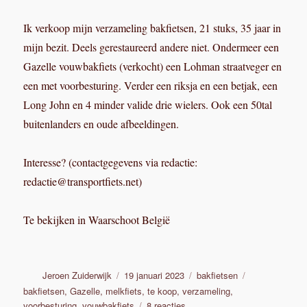
Ik verkoop mijn verzameling bakfietsen, 21 stuks, 35 jaar in
mijn bezit. Deels gerestaureerd andere niet. Ondermeer een
Gazelle vouwbakfiets (verkocht) een Lohman straatveger en
een met voorbesturing. Verder een riksja en een betjak, een
Long John en 4 minder valide drie wielers. Ook een 50tal
buitenlanders en oude afbeeldingen.
Interesse? (contactgegevens via redactie:
redactie@transportfiets.net)
Te bekijken in Waarschoot België
Auteur
Geplaatst
Categorieën
Tags
Jeroen Zuiderwijk
19 januari 2023
bakfietsen
op
bakfietsen
,
Gazelle
,
melkfiets
,
te koop
,
verzameling
,
op
voorbesturing
,
vouwbakfiets
8 reacties