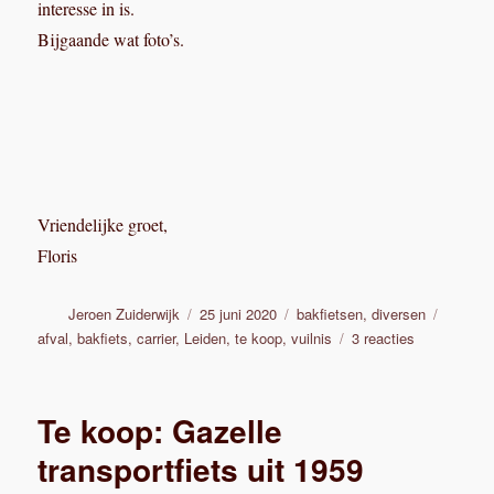
interesse in is.
Bijgaande wat foto’s.
Vriendelijke groet,
Floris
Auteur
Geplaatst
Categorieën
Tags
Jeroen Zuiderwijk
25 juni 2020
bakfietsen
,
diversen
op
op
afval
,
bakfiets
,
carrier
,
Leiden
,
te koop
,
vuilnis
3 reacties
Carrier
uit
leiden
Te koop: Gazelle
afvalwagen
transportfiets uit 1959