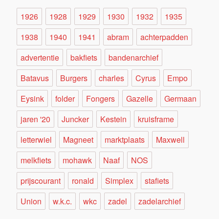
1926
1928
1929
1930
1932
1935
1938
1940
1941
abram
achterpadden
advertentie
bakfiets
bandenarchief
Batavus
Burgers
charles
Cyrus
Empo
Eysink
folder
Fongers
Gazelle
Germaan
jaren '20
Juncker
Kestein
kruisframe
letterwiel
Magneet
marktplaats
Maxwell
melkfiets
mohawk
Naaf
NOS
prijscourant
ronald
Simplex
stafiets
Union
w.k.c.
wkc
zadel
zadelarchief