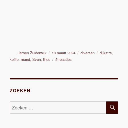
Auteur
Geplaatst
Categorieën
Tags
Jeroen Zuiderwijk
18 maart 2024
diversen
dijkstra
,
op
op
koffie
,
mand
,
Sven
,
thee
5 reacties
Transportfiets
mand
met
RH
Dijkstra
ZOEKEN
koffie
en
ZOE
Zoeken
thee
naar:
reclame