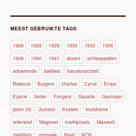
MEEST GEBRUIKTE TAGS
1926
1928
1929
1930
1932
1935
1938
1940
1941
abram
achterpadden
advertentie
bakfiets
bandenarchief
Batavus
Burgers
charles
Cyrus
Empo
Eysink
folder
Fongers
Gazelle
Germaan
jaren '20
Juncker
Kestein
kruisframe
letterwiel
Magneet
marktplaats
Maxwell
melkfiets
mohawk
Naaf
NOS