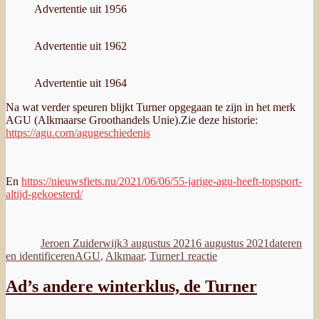
Advertentie uit 1956
Advertentie uit 1962
Advertentie uit 1964
Na wat verder speuren blijkt Turner opgegaan te zijn in het merk
AGU (Alkmaarse Groothandels Unie).Zie deze historie:
https://agu.com/agugeschiedenis
En
https://nieuwsfiets.nu/2021/06/06/55-jarige-agu-heeft-topsport-
altijd-gekoesterd/
Auteur
Geplaatst
Categorieë
op
Jeroen Zuiderwijk
3 augustus 2021
6 augustus 2021
dateren
Tags
op
en identificeren
AGU
,
Alkmaar
,
Turner
1 reactie
Datering
Turner
Ad’s andere winterklus, de Turner
transportfiets