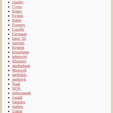
charles
Cyrus
Empo
Eysink
folder
Fongers
Gazelle
Germaan
jaren '20
Juncker
Kestein
kruisframe
letterwiel
Magneet
marktplaats
Maxwell
melkfiets
mohawk
Naaf
NOS
prijscourant
ronald
Simplex
stafiets
Union