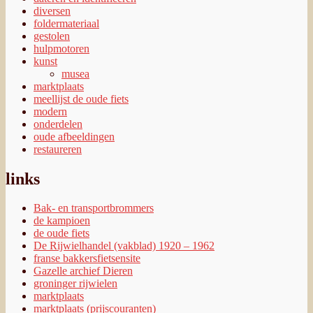
diversen
foldermateriaal
gestolen
hulpmotoren
kunst
musea
marktplaats
meellijst de oude fiets
modern
onderdelen
oude afbeeldingen
restaureren
links
Bak- en transportbrommers
de kampioen
de oude fiets
De Rijwielhandel (vakblad) 1920 – 1962
franse bakkersfietsensite
Gazelle archief Dieren
groninger rijwielen
marktplaats
marktplaats (prijscouranten)