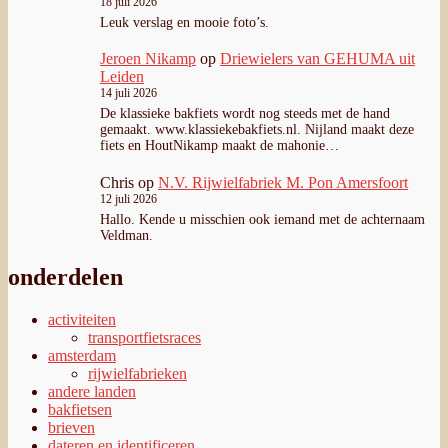
18 juli 2026
Leuk verslag en mooie foto’s.
Jeroen Nikamp
op
Driewielers van GEHUMA uit
Leiden
14 juli 2026
De klassieke bakfiets wordt nog steeds met de hand
gemaakt. www.klassiekebakfiets.nl. Nijland maakt deze
fiets en HoutNikamp maakt de mahonie…
Chris
op
N.V. Rijwielfabriek M. Pon Amersfoort
12 juli 2026
Hallo. Kende u misschien ook iemand met de achternaam
Veldman.
onderdelen
activiteiten
transportfietsraces
amsterdam
rijwielfabrieken
andere landen
bakfietsen
brieven
dateren en identificeren