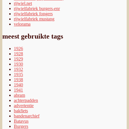
rijwiel.net
rijwielfabriek burgers-enr
rijwielfabriek fongers
rijwielfabriek mustang
velorama
meest gebruikte tags
1926
1928
1929
1930
1932
1935
1938
1940
1941
abram
achterpadden
advertentie
bakfiets
bandenarchief
Batavus
Burgers