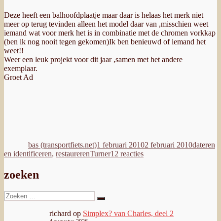
Deze heeft een balhoofdplaatje maar daar is helaas het merk niet
meer op terug tevinden alleen het model daar van ,misschien weet
iemand wat voor merk het is in combinatie met de chromen vorkkap
(ben ik nog nooit tegen gekomen)Ik ben benieuwd of iemand het
weet!!
Weer een leuk projekt voor dit jaar ,samen met het andere
exemplaar.
Groet Ad
Auteur
Geplaatst
Categori
op
bas (transportfiets.net)
1 februari 2010
2 februari 2010
dateren
Tags
op
en identificeren
,
restaureren
Turner
12 reacties
Ad’s
andere
zoeken
winterklus,
de
Zoeken
Turner
Zoeken
naar:
richard
op
Simplex? van Charles, deel 2