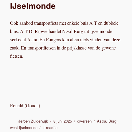
IJselmonde
Ook aanbod transportfiets met enkele buis A T en dubbele
buis. A T D. Rijwielhandel N.v.d.Burg uit ijsselmonde
verkocht Astra. En Fongers kan allen niets vinden van deze
zaak. En transportfietsen in de prijsklasse van de gewone
fietsen.
Ronald (Gouda)
Auteur
Geplaatst
Categorieën
Tags
Jeroen Zuiderwijk
8 juni 2025
diversen
Astra
,
Burg
,
op
op
west ijselmonde
1 reactie