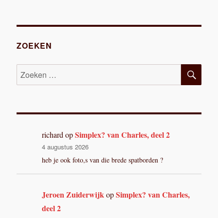
Astra
transportfietsen
van
N.
v.d.
ZOEKEN
Burg,
West
ZOE
Zoeken
IJselmonde
naar:
Simplex? van Charles, deel 2
richard
op
4 augustus 2026
heb je ook foto,s van die brede spatborden ?
Jeroen Zuiderwijk
Simplex? van Charles,
op
deel 2