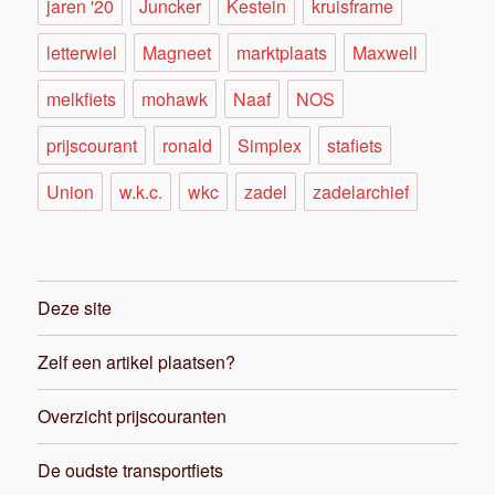
jaren '20
Juncker
Kestein
kruisframe
letterwiel
Magneet
marktplaats
Maxwell
melkfiets
mohawk
Naaf
NOS
prijscourant
ronald
Simplex
stafiets
Union
w.k.c.
wkc
zadel
zadelarchief
Deze site
Zelf een artikel plaatsen?
Overzicht prijscouranten
De oudste transportfiets